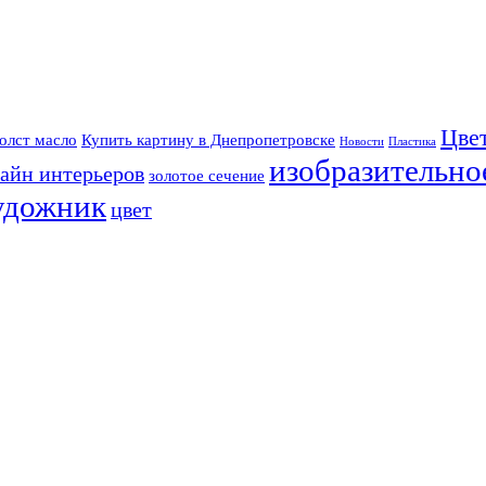
Цве
олст масло
Купить картину в Днепропетровске
Новости
Пластика
изобразительно
айн интерьеров
золотое сечение
удожник
цвет