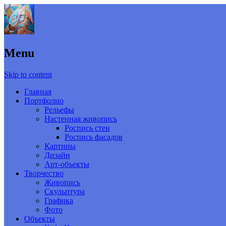
Menu
Skip to content
Главная
Портфолио
Рельефы
Настенная живопись
Роспись стен
Роспись фасадов
Картины
Дизайн
Арт-объекты
Творчество
Живопись
Скульптура
Графика
Фото
Объекты