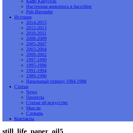
Кафе Карусель
Настенная живопись в бассейне
Pub-Bierstube
История
2014-2015
2012-2013
2010-2011
2008-2009
2005-2007
2003-2004
2000-2002
1997-1999
1995-1996
1991-1994
1989-1990
Начальный период 1984-1988
Статьи
News
Проекты
Статьи об искусстве
Мысли
Словарь
Контакты
still_life_paper_oil5