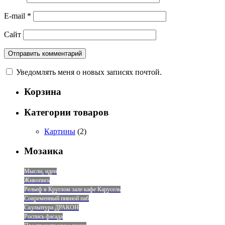
E-mail
*
Сайт
Уведомлять меня о новых записях почтой.
Корзина
Категории товаров
Картины
(2)
Мозаика
Мысли, идеи
Живопись
Рельеф в Круглом зале кафе Карусель
Современный пивной паб
Скульптура ДРАКОН
Роспись фасада