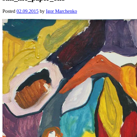
Posted
02.09.2015
by
Igor Marchenko