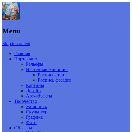
Menu
Skip to content
Главная
Портфолио
Рельефы
Настенная живопись
Роспись стен
Роспись фасадов
Картины
Дизайн
Арт-объекты
Творчество
Живопись
Скульптура
Графика
Фото
Объекты