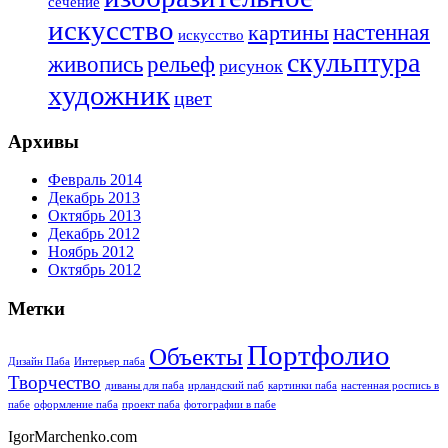
сечение
искусство
настенная
картины
искусство
скульптура
живопись
рельеф
рисунок
художник
цвет
Архивы
Февраль 2014
Декабрь 2013
Октябрь 2013
Декабрь 2012
Ноябрь 2012
Октябрь 2012
Метки
Портфолио
Объекты
Дизайн Паба
Интерьер паба
Творчество
диваны для паба
ирландский паб
картинки паба
настенная роспись в
пабе
оформление паба
проект паба
фотографии в пабе
IgorMarchenko.com