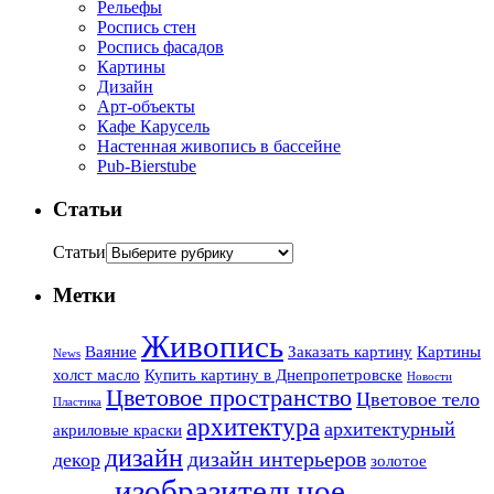
Рельефы
Роспись стен
Роспись фасадов
Картины
Дизайн
Арт-объекты
Кафе Карусель
Настенная живопись в бассейне
Pub-Bierstube
Статьи
Статьи
Метки
Живопись
Ваяние
Заказать картину
Картины
News
холст масло
Купить картину в Днепропетровске
Новости
Цветовое пространство
Цветовое тело
Пластика
архитектура
архитектурный
акриловые краски
дизайн
дизайн интерьеров
декор
золотое
изобразительное