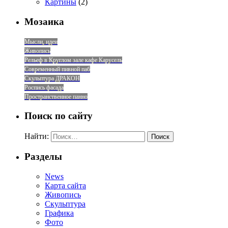
Картины
(2)
Мозаика
Мысли, идеи
Живопись
Рельеф в Круглом зале кафе Карусель
Современный пивной паб
Скульптура ДРАКОН
Роспись фасада
Пространственное панно
Поиск по сайту
Найти:
Разделы
News
Карта сайта
Живопись
Скульптура
Графика
Фото