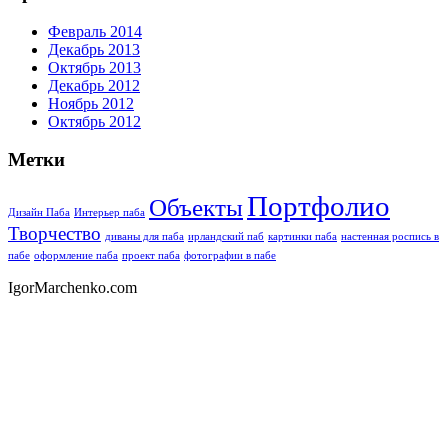
Февраль 2014
Декабрь 2013
Октябрь 2013
Декабрь 2012
Ноябрь 2012
Октябрь 2012
Метки
Портфолио
Объекты
Дизайн Паба
Интерьер паба
Творчество
диваны для паба
ирландский паб
картинки паба
настенная роспись в
пабе
оформление паба
проект паба
фотографии в пабе
IgorMarchenko.com