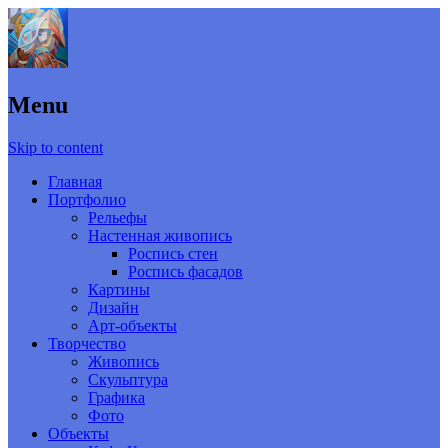
Menu
Skip to content
Главная
Портфолио
Рельефы
Настенная живопись
Роспись стен
Роспись фасадов
Картины
Дизайн
Арт-объекты
Творчество
Живопись
Скульптура
Графика
Фото
Объекты