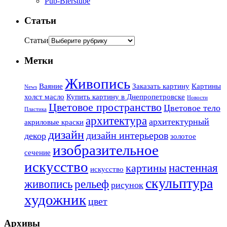
Pub-Bierstube
Статьи
Статьи
Метки
Живопись
Ваяние
Заказать картину
Картины
News
холст масло
Купить картину в Днепропетровске
Новости
Цветовое пространство
Цветовое тело
Пластика
архитектура
архитектурный
акриловые краски
дизайн
дизайн интерьеров
декор
золотое
изобразительное
сечение
искусство
настенная
картины
искусство
скульптура
живопись
рельеф
рисунок
художник
цвет
Архивы