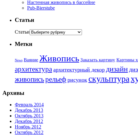
Настенная живопись в бассейне
Pub-Bierstube
Статьи
Статьи
Метки
Живопись
Ваяние
Заказать картину
Картины х
News
дизайн
архитектура
диз
архитектурный декор
х
скульптура
живопись
рельеф
рисунок
Архивы
Февраль 2014
Декабрь 2013
Октябрь 2013
Декабрь 2012
Ноябрь 2012
Октябрь 2012