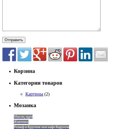
Корзина
Категории товаров
Картины
(2)
Мозаика
Мысли, идеи
Живопись
Рельеф в Круглом зале кафе Карусель