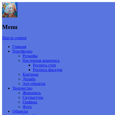
Menu
Skip to content
Главная
Портфолио
Рельефы
Настенная живопись
Роспись стен
Роспись фасадов
Картины
Дизайн
Арт-объекты
Творчество
Живопись
Скульптура
Графика
Фото
Объекты