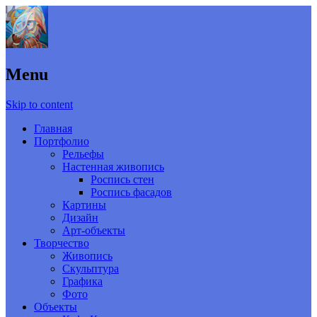
Menu
Skip to content
Главная
Портфолио
Рельефы
Настенная живопись
Роспись стен
Роспись фасадов
Картины
Дизайн
Арт-объекты
Творчество
Живопись
Скульптура
Графика
Фото
Объекты