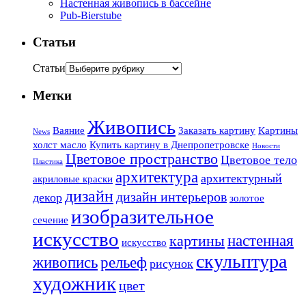
Настенная живопись в бассейне
Pub-Bierstube
Статьи
Статьи
Метки
Живопись
Ваяние
Заказать картину
Картины
News
холст масло
Купить картину в Днепропетровске
Новости
Цветовое пространство
Цветовое тело
Пластика
архитектура
архитектурный
акриловые краски
дизайн
дизайн интерьеров
декор
золотое
изобразительное
сечение
искусство
настенная
картины
искусство
скульптура
живопись
рельеф
рисунок
художник
цвет