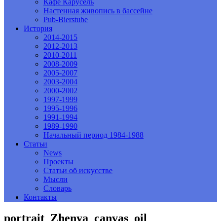
Кафе Карусель
Настенная живопись в бассейне
Pub-Bierstube
История
2014-2015
2012-2013
2010-2011
2008-2009
2005-2007
2003-2004
2000-2002
1997-1999
1995-1996
1991-1994
1989-1990
Начальный период 1984-1988
Статьи
News
Проекты
Статьи об искусстве
Мысли
Словарь
Контакты
portrait_Zhenya_canvas_oil