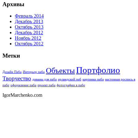
Архивы
Февраль 2014
Декабрь 2013
Октябрь 2013
Декабрь 2012
Ноябрь 2012
Октябрь 2012
Метки
Портфолио
Объекты
Дизайн Паба
Интерьер паба
Творчество
диваны для паба
ирландский паб
картинки паба
настенная роспись в
пабе
оформление паба
проект паба
фотографии в пабе
IgorMarchenko.com