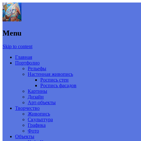
Menu
Skip to content
Главная
Портфолио
Рельефы
Настенная живопись
Роспись стен
Роспись фасадов
Картины
Дизайн
Арт-объекты
Творчество
Живопись
Скульптура
Графика
Фото
Объекты