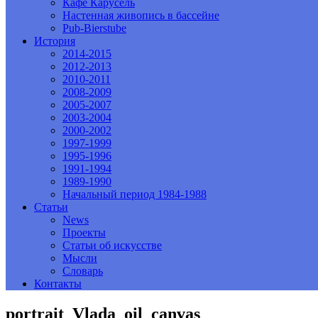
Кафе Карусель
Настенная живопись в бассейне
Pub-Bierstube
История
2014-2015
2012-2013
2010-2011
2008-2009
2005-2007
2003-2004
2000-2002
1997-1999
1995-1996
1991-1994
1989-1990
Начальный период 1984-1988
Статьи
News
Проекты
Статьи об искусстве
Мысли
Словарь
Контакты
portrait_Vlada_oil_canvas