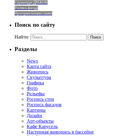
Скульптура ДРАКОН
Роспись фасада
Пространственное панно
Поиск по сайту
Найти:
Разделы
News
Карта сайта
Живопись
Скульптура
Графика
Фото
Рельефы
Роспись стен
Роспись фасадов
Картины
Дизайн
Арт-объекты
Кафе Карусель
Настенная живопись в бассейне