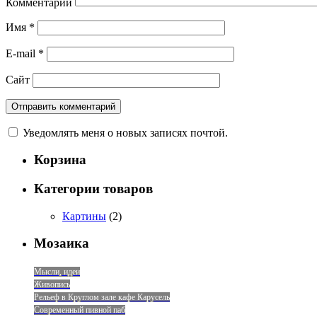
Комментарий
Имя
*
E-mail
*
Сайт
Уведомлять меня о новых записях почтой.
Корзина
Категории товаров
Картины
(2)
Мозаика
Мысли, идеи
Живопись
Рельеф в Круглом зале кафе Карусель
Современный пивной паб