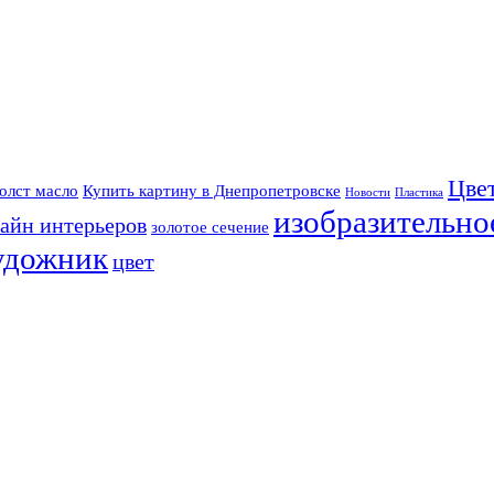
Цве
олст масло
Купить картину в Днепропетровске
Новости
Пластика
изобразительно
айн интерьеров
золотое сечение
удожник
цвет