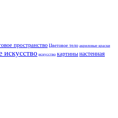
товое пространство
Цветовое тело
акриловые краски
е искусство
настенная
картины
искусство