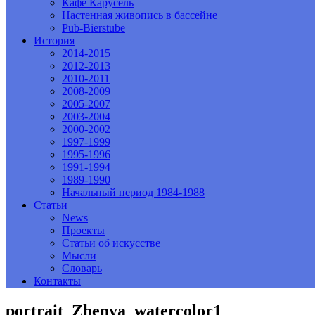
Кафе Карусель
Настенная живопись в бассейне
Pub-Bierstube
История
2014-2015
2012-2013
2010-2011
2008-2009
2005-2007
2003-2004
2000-2002
1997-1999
1995-1996
1991-1994
1989-1990
Начальный период 1984-1988
Статьи
News
Проекты
Статьи об искусстве
Мысли
Словарь
Контакты
portrait_Zhenya_watercolor1