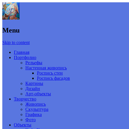
Menu
Skip to content
Главная
Портфолио
Рельефы
Настенная живопись
Роспись стен
Роспись фасадов
Картины
Дизайн
Арт-объекты
Творчество
Живопись
Скульптура
Графика
Фото
Объекты