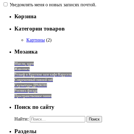
Уведомлять меня о новых записях почтой.
Корзина
Категории товаров
Картины
(2)
Мозаика
Мысли, идеи
Живопись
Рельеф в Круглом зале кафе Карусель
Современный пивной паб
Скульптура ДРАКОН
Роспись фасада
Пространственное панно
Поиск по сайту
Найти:
Разделы