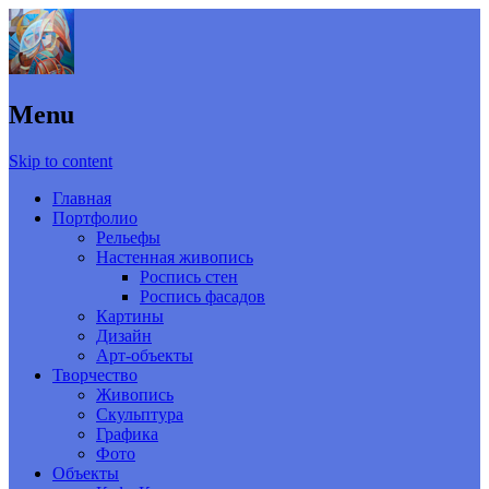
Menu
Skip to content
Главная
Портфолио
Рельефы
Настенная живопись
Роспись стен
Роспись фасадов
Картины
Дизайн
Арт-объекты
Творчество
Живопись
Скульптура
Графика
Фото
Объекты