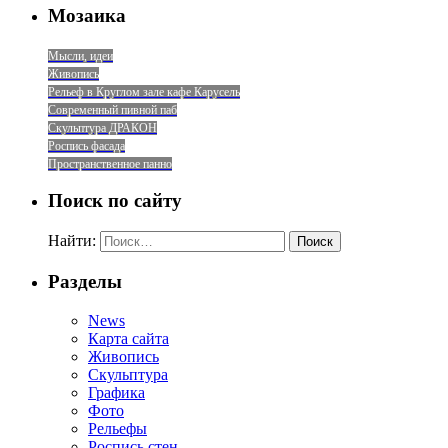
Мозаика
Мысли, идеи
Живопись
Рельеф в Круглом зале кафе Карусель
Современный пивной паб
Скульптура ДРАКОН
Роспись фасада
Пространственное панно
Поиск по сайту
Найти:
Разделы
News
Карта сайта
Живопись
Скульптура
Графика
Фото
Рельефы
Роспись стен