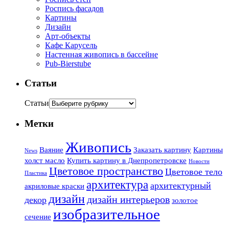
Роспись фасадов
Картины
Дизайн
Арт-объекты
Кафе Карусель
Настенная живопись в бассейне
Pub-Bierstube
Статьи
Статьи
Метки
Живопись
Ваяние
Заказать картину
Картины
News
холст масло
Купить картину в Днепропетровске
Новости
Цветовое пространство
Цветовое тело
Пластика
архитектура
архитектурный
акриловые краски
дизайн
дизайн интерьеров
декор
золотое
изобразительное
сечение