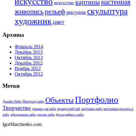
искусство
настенная
картины
искусство
скульптура
живопись
рельеф
рисунок
художник
цвет
Архивы
Февраль 2014
Декабрь 2013
Октябрь 2013
Декабрь 2012
Ноябрь 2012
Октябрь 2012
Метки
Портфолио
Объекты
Дизайн Паба
Интерьер паба
Творчество
диваны для паба
ирландский паб
картинки паба
настенная роспись в
пабе
оформление паба
проект паба
фотографии в пабе
IgorMarchenko.com