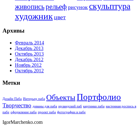
скульптура
живопись
рельеф
рисунок
художник
цвет
Архивы
Февраль 2014
Декабрь 2013
Октябрь 2013
Декабрь 2012
Ноябрь 2012
Октябрь 2012
Метки
Портфолио
Объекты
Дизайн Паба
Интерьер паба
Творчество
диваны для паба
ирландский паб
картинки паба
настенная роспись в
пабе
оформление паба
проект паба
фотографии в пабе
IgorMarchenko.com