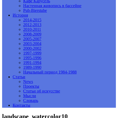
Кафе Карусель
Настенная живопись в бассейне
Pub-Bierstube
История
2014-2015
2012-2013
2010-2011
2008-2009
2005-2007
2003-2004
2000-2002
1997-1999
1995-1996
1991-1994
1989-1990
Начальный период 1984-1988
Статьи
News
Проекты
Статьи об искусстве
Мысли
Словарь
Контакты
landscape_watercolor10