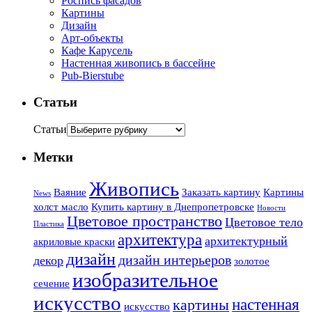
Роспись фасадов
Картины
Дизайн
Арт-объекты
Кафе Карусель
Настенная живопись в бассейне
Pub-Bierstube
Статьи
Статьи
Метки
Живопись
Ваяние
Заказать картину
Картины
News
холст масло
Купить картину в Днепропетровске
Новости
Цветовое пространство
Цветовое тело
Пластика
архитектура
архитектурный
акриловые краски
дизайн
дизайн интерьеров
декор
золотое
изобразительное
сечение
искусство
настенная
картины
искусство