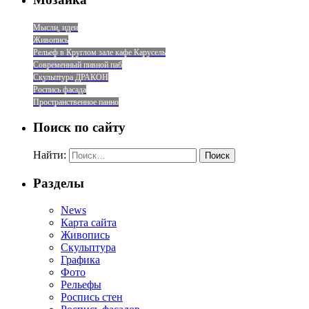
Мысли, идеи
Живопись
Рельеф в Круглом зале кафе Карусель
Современный пивной паб
Скульптура ДРАКОН
Роспись фасада
Пространственное панно
Поиск по сайту
Найти:
Разделы
News
Карта сайта
Живопись
Скульптура
Графика
Фото
Рельефы
Роспись стен