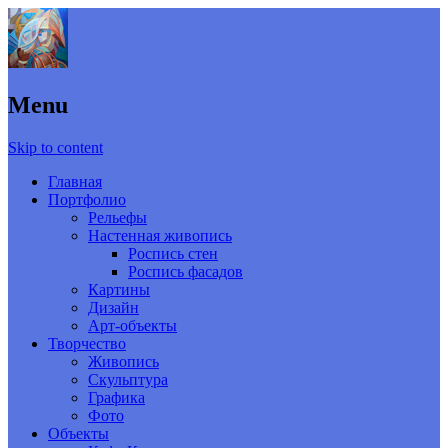
Menu
Skip to content
Главная
Портфолио
Рельефы
Настенная живопись
Роспись стен
Роспись фасадов
Картины
Дизайн
Арт-объекты
Творчество
Живопись
Скульптура
Графика
Фото
Объекты