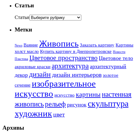
Статьи
Статьи
Метки
Живопись
Ваяние
Заказать картину
Картины
News
холст масло
Купить картину в Днепропетровске
Новости
Цветовое пространство
Цветовое тело
Пластика
архитектура
архитектурный
акриловые краски
дизайн
дизайн интерьеров
декор
золотое
изобразительное
сечение
искусство
настенная
картины
искусство
скульптура
живопись
рельеф
рисунок
художник
цвет
Архивы