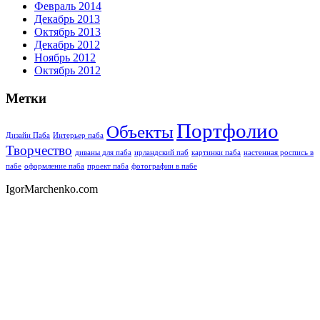
Февраль 2014
Декабрь 2013
Октябрь 2013
Декабрь 2012
Ноябрь 2012
Октябрь 2012
Метки
Портфолио
Объекты
Дизайн Паба
Интерьер паба
Творчество
диваны для паба
ирландский паб
картинки паба
настенная роспись в
пабе
оформление паба
проект паба
фотографии в пабе
IgorMarchenko.com