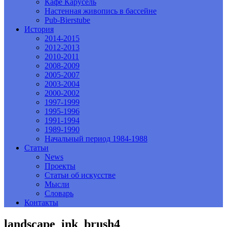
Кафе Карусель
Настенная живопись в бассейне
Pub-Bierstube
История
2014-2015
2012-2013
2010-2011
2008-2009
2005-2007
2003-2004
2000-2002
1997-1999
1995-1996
1991-1994
1989-1990
Начальный период 1984-1988
Статьи
News
Проекты
Статьи об искусстве
Мысли
Словарь
Контакты
landscape_ink_brush4