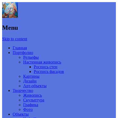
Menu
Skip to content
Главная
Портфолио
Рельефы
Настенная живопись
Роспись стен
Роспись фасадов
Картины
Дизайн
Арт-объекты
Творчество
Живопись
Скульптура
Графика
Фото
Объекты