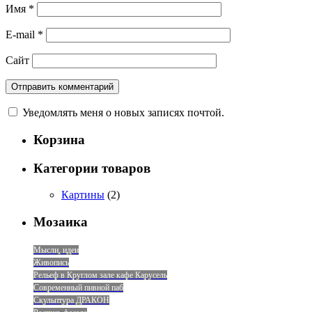
Имя
*
E-mail
*
Сайт
Уведомлять меня о новых записях почтой.
Корзина
Категории товаров
Картины
(2)
Мозаика
Мысли, идеи
Живопись
Рельеф в Круглом зале кафе Карусель
Современный пивной паб
Скульптура ДРАКОН