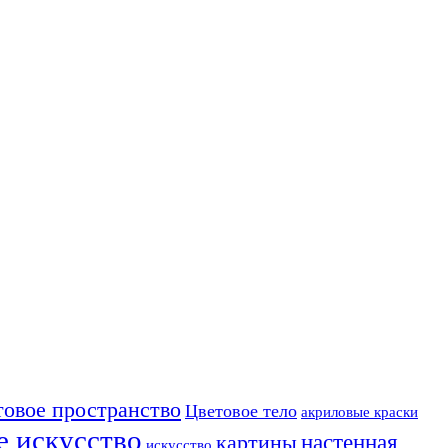
товое пространство
Цветовое тело
акриловые краски
е искусство
настенная
картины
искусство