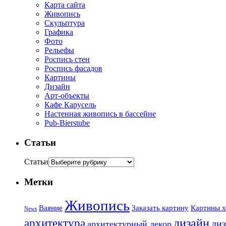
Карта сайта
Живопись
Скульптура
Графика
Фото
Рельефы
Роспись стен
Роспись фасадов
Картины
Дизайн
Арт-объекты
Кафе Карусель
Настенная живопись в бассейне
Pub-Bierstube
Статьи
Статьи
Метки
Живопись
Ваяние
Заказать картину
Картины х
News
дизайн
архитектура
диз
архитектурный декор