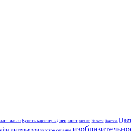
Цве
олст масло
Купить картину в Днепропетровске
Новости
Пластика
изобразительно
айн интерьеров
золотое сечение