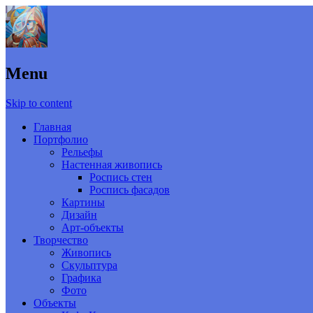
Menu
Skip to content
Главная
Портфолио
Рельефы
Настенная живопись
Роспись стен
Роспись фасадов
Картины
Дизайн
Арт-объекты
Творчество
Живопись
Скульптура
Графика
Фото
Объекты