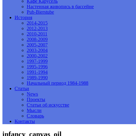
Кафе Карусель
Настенная живопись в бассейне
Pub-Bierstube
История
2014-2015
2012-2013
2010-2011
2008-2009
2005-2007
2003-2004
2000-2002
1997-1999
1995-1996
1991-1994
1989-1990
Начальный период 1984-1988
Статьи
News
Проекты
Статьи об искусстве
Мысли
Словарь
Контакты
infancy_canvas_oil