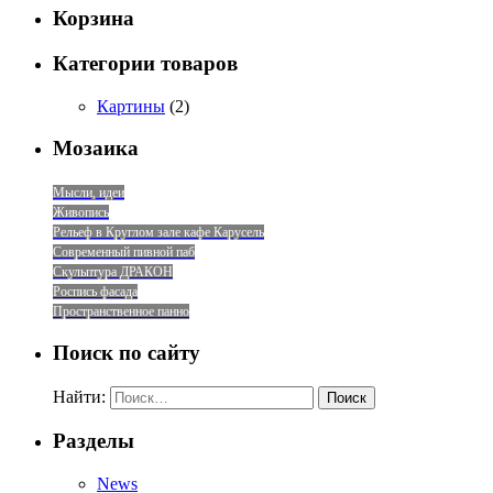
Корзина
Категории товаров
Картины
(2)
Мозаика
Мысли, идеи
Живопись
Рельеф в Круглом зале кафе Карусель
Современный пивной паб
Скульптура ДРАКОН
Роспись фасада
Пространственное панно
Поиск по сайту
Найти:
Разделы
News