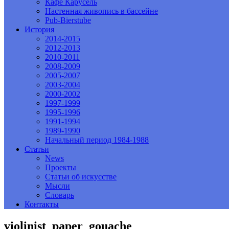
Кафе Карусель
Настенная живопись в бассейне
Pub-Bierstube
История
2014-2015
2012-2013
2010-2011
2008-2009
2005-2007
2003-2004
2000-2002
1997-1999
1995-1996
1991-1994
1989-1990
Начальный период 1984-1988
Статьи
News
Проекты
Статьи об искусстве
Мысли
Словарь
Контакты
violinist_paper_gouache