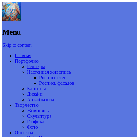
Menu
Skip to content
Главная
Портфолио
Рельефы
Настенная живопись
Роспись стен
Роспись фасадов
Картины
Дизайн
Арт-объекты
Творчество
Живопись
Скульптура
Графика
Фото
Объекты