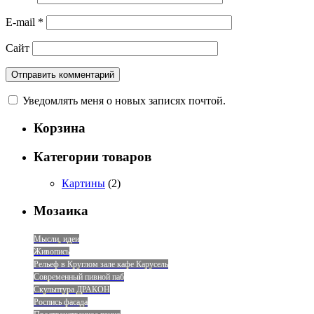
E-mail
*
Сайт
Уведомлять меня о новых записях почтой.
Корзина
Категории товаров
Картины
(2)
Мозаика
Мысли, идеи
Живопись
Рельеф в Круглом зале кафе Карусель
Современный пивной паб
Скульптура ДРАКОН
Роспись фасада