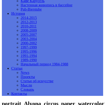
Кафе Карусель
Настенная живопись в бассейне
Pub-Bierstube
История
2014-2015
2012-2013
2010-2011
2008-2009
2005-2007
2003-2004
2000-2002
1997-1999
1995-1996
1991-1994
1989-1990
Начальный период 1984-1988
Статьи
News
Проекты
Статьи об искусстве
Мысли
Словарь
Контакты
portrait_Alyona_circus_paper_watercolor