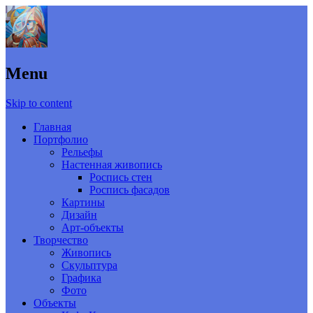
Menu
Skip to content
Главная
Портфолио
Рельефы
Настенная живопись
Роспись стен
Роспись фасадов
Картины
Дизайн
Арт-объекты
Творчество
Живопись
Скульптура
Графика
Фото
Объекты