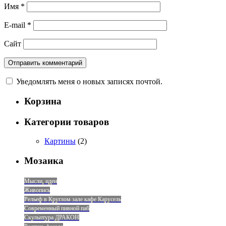
Имя
*
E-mail
*
Сайт
Уведомлять меня о новых записях почтой.
Корзина
Категории товаров
Картины
(2)
Мозаика
Мысли, идеи
Живопись
Рельеф в Круглом зале кафе Карусель
Современный пивной паб
Скульптура ДРАКОН