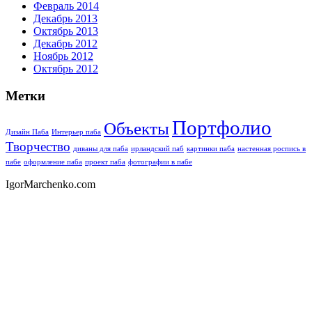
Февраль 2014
Декабрь 2013
Октябрь 2013
Декабрь 2012
Ноябрь 2012
Октябрь 2012
Метки
Портфолио
Объекты
Дизайн Паба
Интерьер паба
Творчество
диваны для паба
ирландский паб
картинки паба
настенная роспись в
пабе
оформление паба
проект паба
фотографии в пабе
IgorMarchenko.com