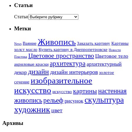
Статьи
Статьи
Метки
Живопись
Ваяние
Заказать картину
Картины
News
холст масло
Купить картину в Днепропетровске
Новости
Цветовое пространство
Цветовое тело
Пластика
архитектура
архитектурный
акриловые краски
дизайн
дизайн интерьеров
декор
золотое
изобразительное
сечение
искусство
настенная
картины
искусство
скульптура
живопись
рельеф
рисунок
художник
цвет
Архивы