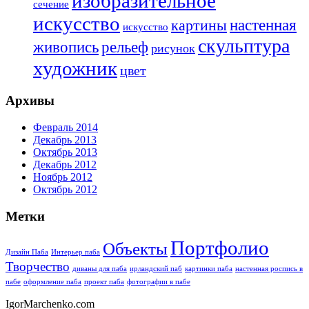
изобразительное
сечение
искусство
настенная
картины
искусство
скульптура
живопись
рельеф
рисунок
художник
цвет
Архивы
Февраль 2014
Декабрь 2013
Октябрь 2013
Декабрь 2012
Ноябрь 2012
Октябрь 2012
Метки
Портфолио
Объекты
Дизайн Паба
Интерьер паба
Творчество
диваны для паба
ирландский паб
картинки паба
настенная роспись в
пабе
оформление паба
проект паба
фотографии в пабе
IgorMarchenko.com