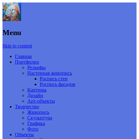
Menu
Skip to content
Главная
Портфолио
Рельефы
Настенная живопись
Роспись стен
Роспись фасадов
Картины
Дизайн
Арт-объекты
Творчество
Живопись
Скульптура
Графика
Фото
Объекты