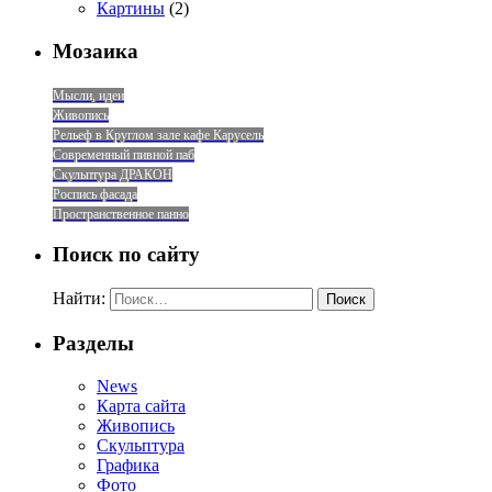
Картины
(2)
Мозаика
Мысли, идеи
Живопись
Рельеф в Круглом зале кафе Карусель
Современный пивной паб
Скульптура ДРАКОН
Роспись фасада
Пространственное панно
Поиск по сайту
Найти:
Разделы
News
Карта сайта
Живопись
Скульптура
Графика
Фото