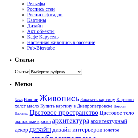
Рельефы
Роспись стен
Роспись фасадов
Картины
Дизайн
Арт-объекты
Кафе Карусель
Настенная живопись в бассейне
Pub-Bierstube
Статьи
Статьи
Метки
Живопись
Ваяние
Заказать картину
Картины
News
холст масло
Купить картину в Днепропетровске
Новости
Цветовое пространство
Цветовое тело
Пластика
архитектура
архитектурный
акриловые краски
дизайн
дизайн интерьеров
декор
золотое