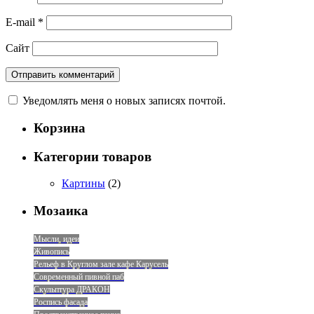
E-mail
*
Сайт
Уведомлять меня о новых записях почтой.
Корзина
Категории товаров
Картины
(2)
Мозаика
Мысли, идеи
Живопись
Рельеф в Круглом зале кафе Карусель
Современный пивной паб
Скульптура ДРАКОН
Роспись фасада