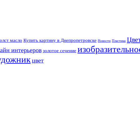
Цве
олст масло
Купить картину в Днепропетровске
Новости
Пластика
изобразительно
айн интерьеров
золотое сечение
удожник
цвет