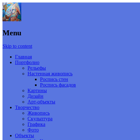
Menu
Skip to content
Главная
Портфолио
Рельефы
Настенная живопись
Роспись стен
Роспись фасадов
Картины
Дизайн
Арт-объекты
Творчество
Живопись
Скульптура
Графика
Фото
Объекты