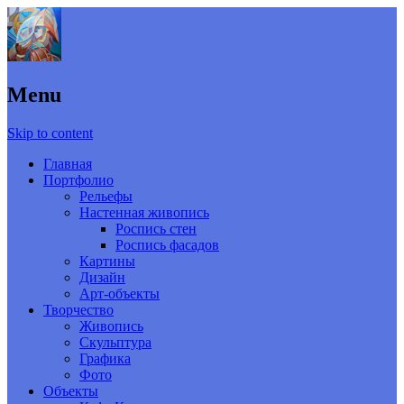
Menu
Skip to content
Главная
Портфолио
Рельефы
Настенная живопись
Роспись стен
Роспись фасадов
Картины
Дизайн
Арт-объекты
Творчество
Живопись
Скульптура
Графика
Фото
Объекты