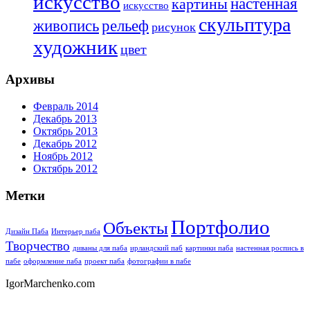
искусство
настенная
картины
искусство
скульптура
живопись
рельеф
рисунок
художник
цвет
Архивы
Февраль 2014
Декабрь 2013
Октябрь 2013
Декабрь 2012
Ноябрь 2012
Октябрь 2012
Метки
Портфолио
Объекты
Дизайн Паба
Интерьер паба
Творчество
диваны для паба
ирландский паб
картинки паба
настенная роспись в
пабе
оформление паба
проект паба
фотографии в пабе
IgorMarchenko.com