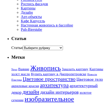
Роспись фасадов
Картины
Дизайн
Арт-объекты
Кафе Карусель
Настенная живопись в бассейне
Pub-Bierstube
Статьи
Статьи
Метки
Живопись
Ваяние
Заказать картину
Картины
News
холст масло
Купить картину в Днепропетровске
Новости
Цветовое пространство
Цветовое тело
Пластика
архитектура
архитектурный
акриловые краски
дизайн
дизайн интерьеров
декор
золотое
изобразительное
сечение