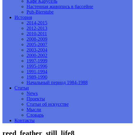
Кафе Карусель
Настенная живопись в бассейне
Pub-Bierstube
История
2014-2015
2012-2013
2010-2011
2008-2009
2005-2007
2003-2004
2000-2002
1997-1999
1995-1996
1991-1994
1989-1990
Начальный период 1984-1988
Статьи
News
Проекты
Статьи об искусстве
Мысли
Словарь
Контакты
reed_feather_still_life8