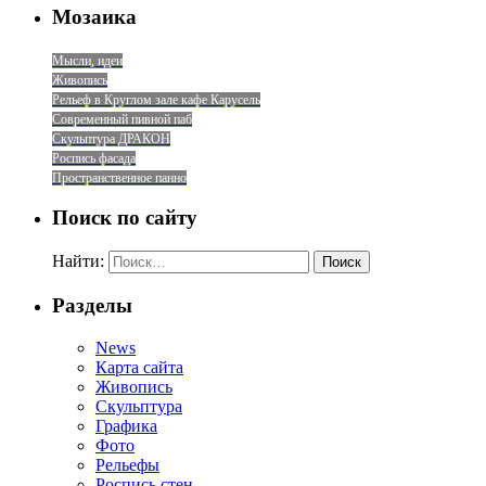
Мозаика
Мысли, идеи
Живопись
Рельеф в Круглом зале кафе Карусель
Современный пивной паб
Скульптура ДРАКОН
Роспись фасада
Пространственное панно
Поиск по сайту
Найти:
Разделы
News
Карта сайта
Живопись
Скульптура
Графика
Фото
Рельефы
Роспись стен