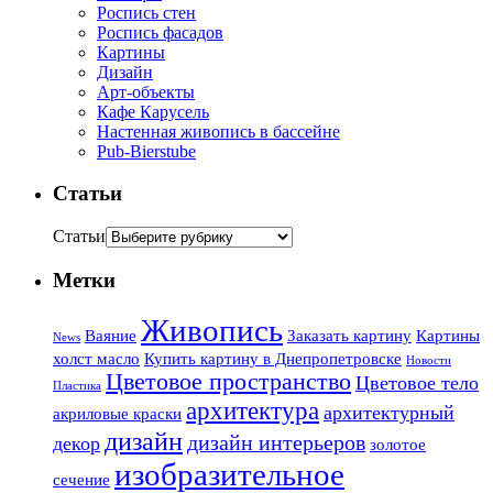
Роспись стен
Роспись фасадов
Картины
Дизайн
Арт-объекты
Кафе Карусель
Настенная живопись в бассейне
Pub-Bierstube
Статьи
Статьи
Метки
Живопись
Ваяние
Заказать картину
Картины
News
холст масло
Купить картину в Днепропетровске
Новости
Цветовое пространство
Цветовое тело
Пластика
архитектура
архитектурный
акриловые краски
дизайн
дизайн интерьеров
декор
золотое
изобразительное
сечение