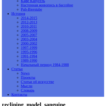
Кафе Карусель
Настенная живопись в бассейне
Pub-Bierstube
История
2014-2015
2012-2013
2010-2011
2008-2009
2005-2007
2003-2004
2000-2002
1997-1999
1995-1996
1991-1994
1989-1990
Начальный период 1984-1988
Статьи
News
Проекты
Статьи об искусстве
Мысли
Словарь
Контакты
reclining_model_sanguine