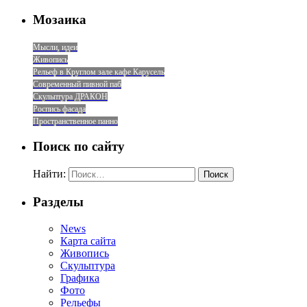
Мозаика
Мысли, идеи
Живопись
Рельеф в Круглом зале кафе Карусель
Современный пивной паб
Скульптура ДРАКОН
Роспись фасада
Пространственное панно
Поиск по сайту
Найти:
Разделы
News
Карта сайта
Живопись
Скульптура
Графика
Фото
Рельефы