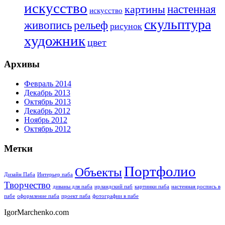
искусство
настенная
картины
искусство
скульптура
живопись
рельеф
рисунок
художник
цвет
Архивы
Февраль 2014
Декабрь 2013
Октябрь 2013
Декабрь 2012
Ноябрь 2012
Октябрь 2012
Метки
Портфолио
Объекты
Дизайн Паба
Интерьер паба
Творчество
диваны для паба
ирландский паб
картинки паба
настенная роспись в
пабе
оформление паба
проект паба
фотографии в пабе
IgorMarchenko.com