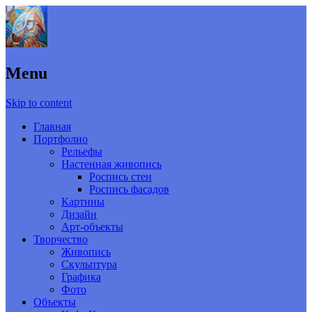
Menu
Skip to content
Главная
Портфолио
Рельефы
Настенная живопись
Роспись стен
Роспись фасадов
Картины
Дизайн
Арт-объекты
Творчество
Живопись
Скульптура
Графика
Фото
Объекты