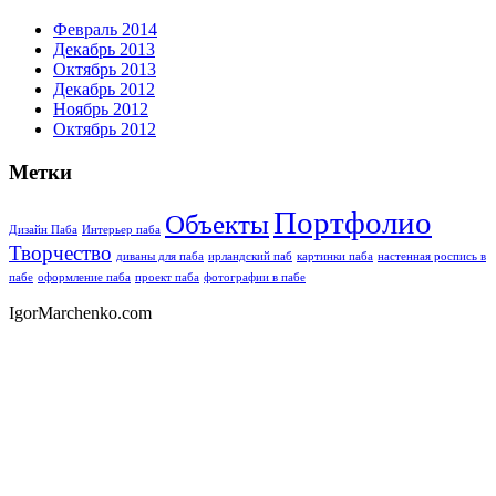
Февраль 2014
Декабрь 2013
Октябрь 2013
Декабрь 2012
Ноябрь 2012
Октябрь 2012
Метки
Портфолио
Объекты
Дизайн Паба
Интерьер паба
Творчество
диваны для паба
ирландский паб
картинки паба
настенная роспись в
пабе
оформление паба
проект паба
фотографии в пабе
IgorMarchenko.com