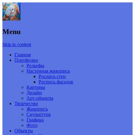
Menu
Skip to content
Главная
Портфолио
Рельефы
Настенная живопись
Роспись стен
Роспись фасадов
Картины
Дизайн
Арт-объекты
Творчество
Живопись
Скульптура
Графика
Фото
Объекты