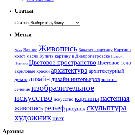
Статьи
Статьи
Метки
Живопись
Ваяние
Заказать картину
Картины
News
холст масло
Купить картину в Днепропетровске
Новости
Цветовое пространство
Цветовое тело
Пластика
архитектура
архитектурный
акриловые краски
дизайн
дизайн интерьеров
декор
золотое
изобразительное
сечение
искусство
настенная
картины
искусство
скульптура
живопись
рельеф
рисунок
художник
цвет
Архивы