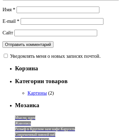
Имя
*
E-mail
*
Сайт
Уведомлять меня о новых записях почтой.
Корзина
Категории товаров
Картины
(2)
Мозаика
Мысли, идеи
Живопись
Рельеф в Круглом зале кафе Карусель
Современный пивной паб