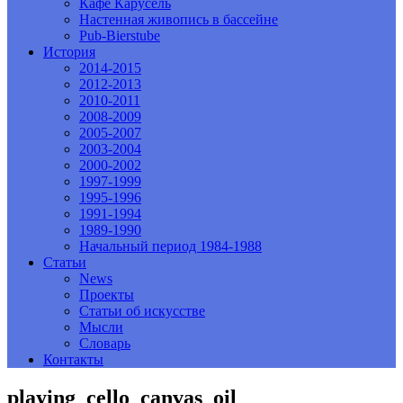
Кафе Карусель
Настенная живопись в бассейне
Pub-Bierstube
История
2014-2015
2012-2013
2010-2011
2008-2009
2005-2007
2003-2004
2000-2002
1997-1999
1995-1996
1991-1994
1989-1990
Начальный период 1984-1988
Статьи
News
Проекты
Статьи об искусстве
Мысли
Словарь
Контакты
playing_cello_canvas_oil