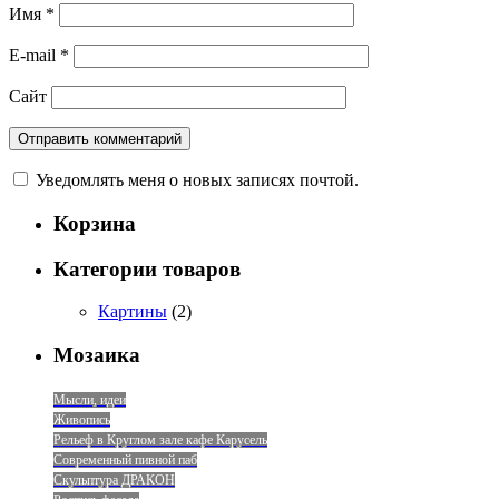
Имя
*
E-mail
*
Сайт
Уведомлять меня о новых записях почтой.
Корзина
Категории товаров
Картины
(2)
Мозаика
Мысли, идеи
Живопись
Рельеф в Круглом зале кафе Карусель
Современный пивной паб
Скульптура ДРАКОН