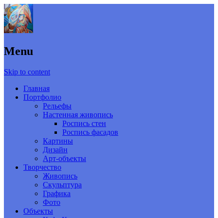
Menu
Skip to content
Главная
Портфолио
Рельефы
Настенная живопись
Роспись стен
Роспись фасадов
Картины
Дизайн
Арт-объекты
Творчество
Живопись
Скульптура
Графика
Фото
Объекты