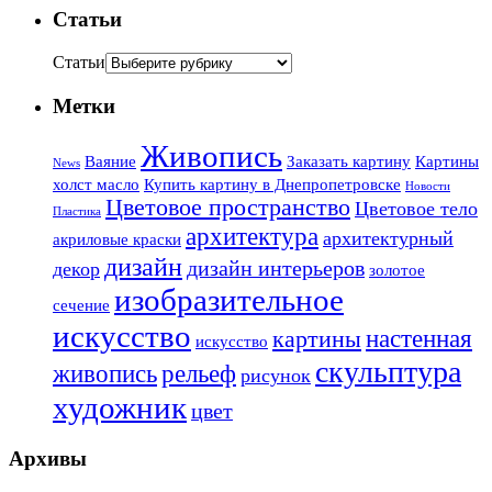
Статьи
Статьи
Метки
Живопись
Ваяние
Заказать картину
Картины
News
холст масло
Купить картину в Днепропетровске
Новости
Цветовое пространство
Цветовое тело
Пластика
архитектура
архитектурный
акриловые краски
дизайн
дизайн интерьеров
декор
золотое
изобразительное
сечение
искусство
настенная
картины
искусство
скульптура
живопись
рельеф
рисунок
художник
цвет
Архивы