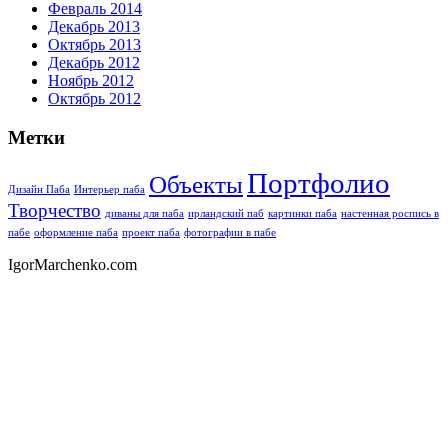
Февраль 2014
Декабрь 2013
Октябрь 2013
Декабрь 2012
Ноябрь 2012
Октябрь 2012
Метки
Портфолио
Объекты
Дизайн Паба
Интерьер паба
Творчество
диваны для паба
ирландский паб
картинки паба
настенная роспись в
пабе
оформление паба
проект паба
фотографии в пабе
IgorMarchenko.com