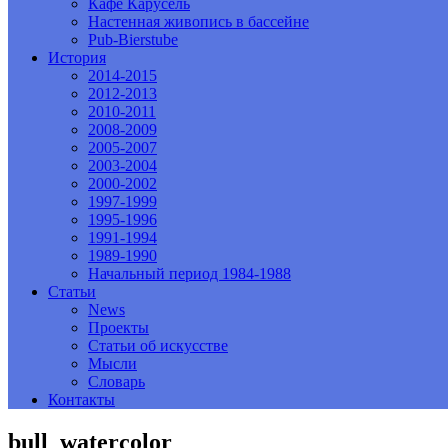
Кафе Карусель
Настенная живопись в бассейне
Pub-Bierstube
История
2014-2015
2012-2013
2010-2011
2008-2009
2005-2007
2003-2004
2000-2002
1997-1999
1995-1996
1991-1994
1989-1990
Начальный период 1984-1988
Статьи
News
Проекты
Статьи об искусстве
Мысли
Словарь
Контакты
bull_watercolor