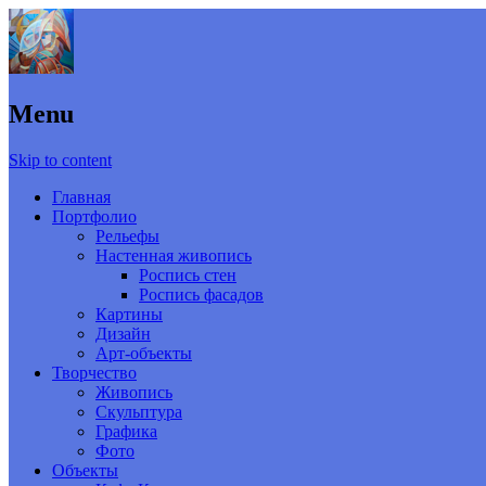
Menu
Skip to content
Главная
Портфолио
Рельефы
Настенная живопись
Роспись стен
Роспись фасадов
Картины
Дизайн
Арт-объекты
Творчество
Живопись
Скульптура
Графика
Фото
Объекты