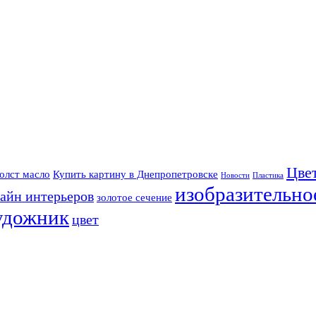
Цве
олст масло
Купить картину в Днепропетровске
Новости
Пластика
изобразительно
айн интерьеров
золотое сечение
удожник
цвет