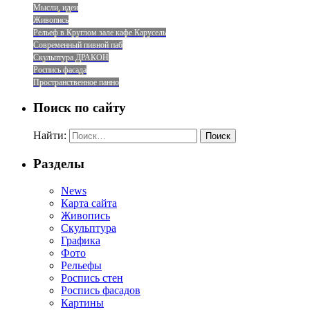
Мысли, идеи
Живопись
Рельеф в Круглом зале кафе Карусель
Современный пивной паб
Скульптура ДРАКОН
Роспись фасада
Пространственное панно
Поиск по сайту
Найти:
Разделы
News
Карта сайта
Живопись
Скульптура
Графика
Фото
Рельефы
Роспись стен
Роспись фасадов
Картины