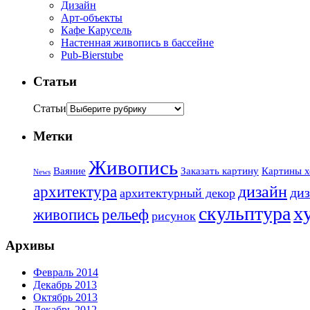
Дизайн
Арт-объекты
Кафе Карусель
Настенная живопись в бассейне
Pub-Bierstube
Статьи
Статьи
Метки
Живопись
Ваяние
Заказать картину
Картины х
News
дизайн
архитектура
диз
архитектурный декор
х
скульптура
живопись
рельеф
рисунок
Архивы
Февраль 2014
Декабрь 2013
Октябрь 2013
Декабрь 2012