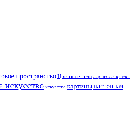
товое пространство
Цветовое тело
акриловые краски
е искусство
настенная
картины
искусство