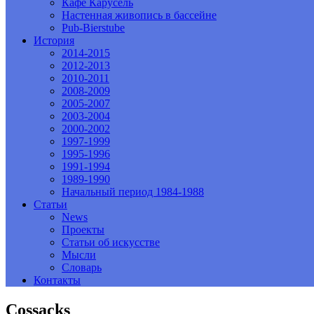
Кафе Карусель
Настенная живопись в бассейне
Pub-Bierstube
История
2014-2015
2012-2013
2010-2011
2008-2009
2005-2007
2003-2004
2000-2002
1997-1999
1995-1996
1991-1994
1989-1990
Начальный период 1984-1988
Статьи
News
Проекты
Статьи об искусстве
Мысли
Словарь
Контакты
Сossacks