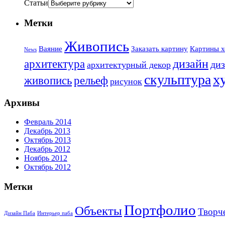
Статьи
Метки
Живопись
Ваяние
Заказать картину
Картины х
News
дизайн
архитектура
диз
архитектурный декор
х
скульптура
живопись
рельеф
рисунок
Архивы
Февраль 2014
Декабрь 2013
Октябрь 2013
Декабрь 2012
Ноябрь 2012
Октябрь 2012
Метки
Портфолио
Объекты
Творч
Дизайн Паба
Интерьер паба