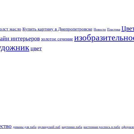
Цве
олст масло
Купить картину в Днепропетровске
Новости
Пластика
изобразительно
айн интерьеров
золотое сечение
удожник
цвет
ество
диваны для паба
ирландский паб
картинки паба
настенная роспись в пабе
оформле