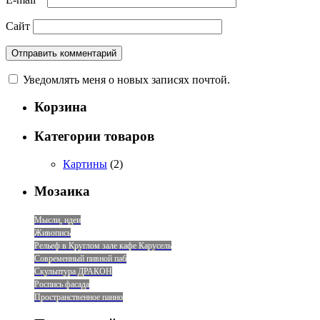
Сайт
Уведомлять меня о новых записях почтой.
Корзина
Категории товаров
Картины
(2)
Мозаика
Мысли, идеи
Живопись
Рельеф в Круглом зале кафе Карусель
Современный пивной паб
Скульптура ДРАКОН
Роспись фасада
Пространственное панно