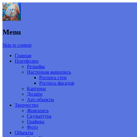
Menu
Skip to content
Главная
Портфолио
Рельефы
Настенная живопись
Роспись стен
Роспись фасадов
Картины
Дизайн
Арт-объекты
Творчество
Живопись
Скульптура
Графика
Фото
Объекты