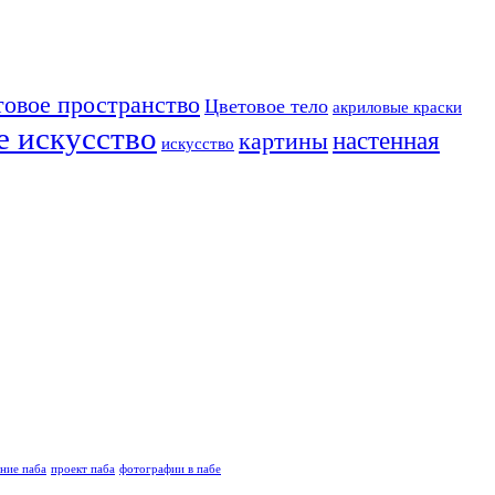
товое пространство
Цветовое тело
акриловые краски
е искусство
настенная
картины
искусство
ние паба
проект паба
фотографии в пабе