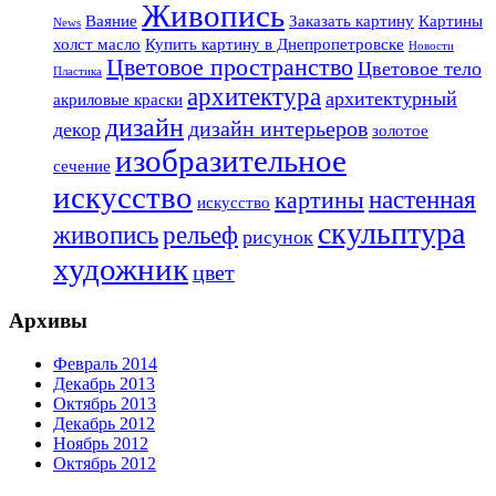
Живопись
Ваяние
Заказать картину
Картины
News
холст масло
Купить картину в Днепропетровске
Новости
Цветовое пространство
Цветовое тело
Пластика
архитектура
архитектурный
акриловые краски
дизайн
дизайн интерьеров
декор
золотое
изобразительное
сечение
искусство
настенная
картины
искусство
скульптура
живопись
рельеф
рисунок
художник
цвет
Архивы
Февраль 2014
Декабрь 2013
Октябрь 2013
Декабрь 2012
Ноябрь 2012
Октябрь 2012