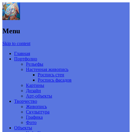
Menu
Skip to content
Главная
Портфолио
Рельефы
Настенная живопись
Роспись стен
Роспись фасадов
Картины
Дизайн
Арт-объекты
Творчество
Живопись
Скульптура
Графика
Фото
Объекты