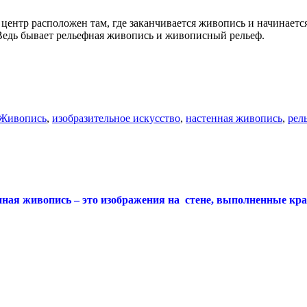
центр расположен там, где заканчивается живопись и начинаетс
 Ведь бывает рельефная живопись и живописный рельеф.
Живопись
,
изобразительное искусство
,
настенная живопись
,
рел
ная живопись – это изображения на стене, выполненные кра