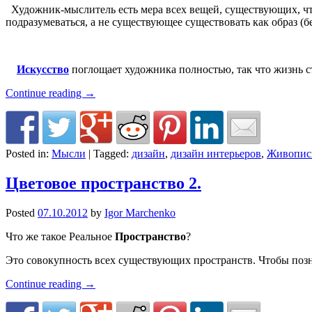
Художник-мыслитель есть мера всех вещей, существующих, чт
подразумеваться, а не существующее существовать как образ (б
Искусство
поглощает художника полностью, так что жизнь 
Continue reading
→
Posted in:
Мысли
|
Tagged:
дизайн
,
дизайн интерьеров
,
Живопис
Цветовое пространство 2.
Posted
07.10.2012
by
Igor Marchenko
Что же такое Реальное
Пространство
?
Это совокупность всех существующих пространств. Чтобы позна
Continue reading
→