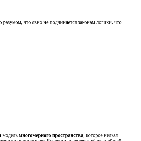
то разумом, что явно не подчиняется законам логики, что
и модель
многомерного пространства
, которое нельзя
и незримо пронизывает Вселенную, являясь её важнейшей