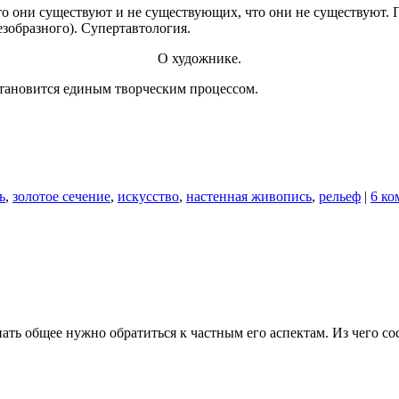
о они существуют и не существующих, что они не существуют.
езобразного). Супертавтология.
О художнике.
становится единым творческим процессом.
ь
,
золотое сечение
,
искусство
,
настенная живопись
,
рельеф
|
6 ко
ть общее нужно обратиться к частным его аспектам. Из чего со