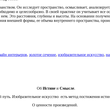
анством. Он исследует пространство, осмысливает, анализирует,
обходимо и целесообразно. В своей практике он учитывает все ос
нем. Это расстояния, глубины и высоты. На основании полученн
ения внешней формы, ее объема внутреннего пространства, прои
зайн интерьеров
,
золотое сечение
,
изобразительное искусство
,
на
Об
Истине
и
Смысле
.
путь. Изобразительное искусство есть метод постижения истин
О ценности произведений.