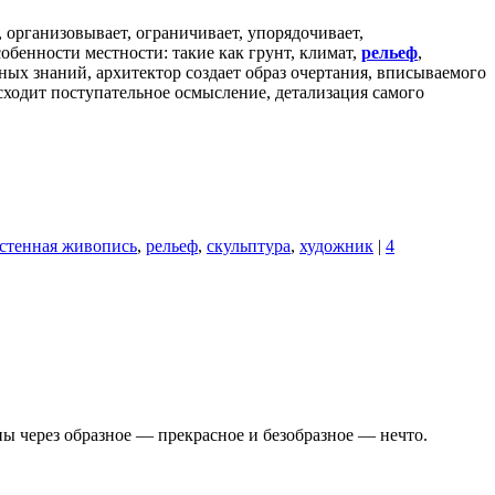
 организовывает, ограничивает, упорядочивает,
обенности местности: такие как грунт, климат,
рельеф
,
ых знаний, архитектор создает образ очертания, вписываемого
сходит поступательное осмысление, детализация самого
стенная живопись
,
рельеф
,
скульптура
,
художник
|
4
ы через образное — прекрасное и безобразное — нечто.