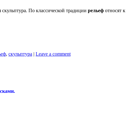
я скульптура. По классической традиции
рельеф
относят к
ьеф
,
скульптура
|
Leave a comment
сками.