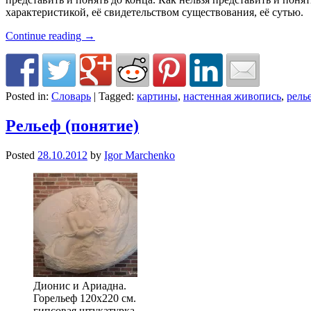
характеристикой, её свидетельством существования, её сутью.
Continue reading
→
Posted in:
Словарь
|
Tagged:
картины
,
настенная живопись
,
рель
Рельеф (понятие)
Posted
28.10.2012
by
Igor Marchenko
Дионис и Ариадна.
Горельеф 120х220 см.
гипсовая штукатурка.