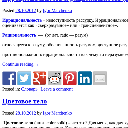
Posted
28.10.2012
by
Igor Marchenko
Иррациональность
– недоступность рассудку. Иррациональное (
оценивается как «сверхразумное» или «трансцендентное».
Рациональность
— (от лат. ratio — разум)
относящееся к разуму, обоснованность разумом, доступное ра
противоположность иррациональности как чему-то неразумно
Continue reading
→
Posted in:
Словарь
|
Leave a comment
Цветовое тело
Posted
28.10.2012
by
Igor Marchenko
Цветовое тело
(англ. color solid) – что это? Для меня, 
представить и понять до конца. Как нельзя представить и поня