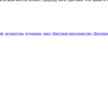
еф
,
скульптура
,
художник
,
цвет
,
Цветовое пространство
,
Цветовое