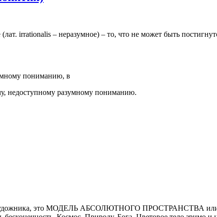
лат. irrationalis – неразумное) – то, что не может быть постигну
зумному пониманию, в
му, недоступному разумному пониманию.
как для художника, это МОДЕЛЬ АБСОЛЮТНОГО ПРОСТРАНСТВА ил
ть бесконечность, Космос, Природу, Бога. Цветовое тело зримо 