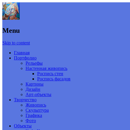
Menu
Skip to content
Главная
Портфолио
Рельефы
Настенная живопись
Роспись стен
Роспись фасадов
Картины
Дизайн
Арт-объекты
Творчество
Живопись
Скульптура
Графика
Фото
Объекты