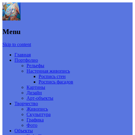
Menu
Skip to content
Главная
Портфолио
Рельефы
Настенная живопись
Роспись стен
Роспись фасадов
Картины
Дизайн
Арт-объекты
Творчество
Живопись
Скульптура
Графика
Фото
Объекты