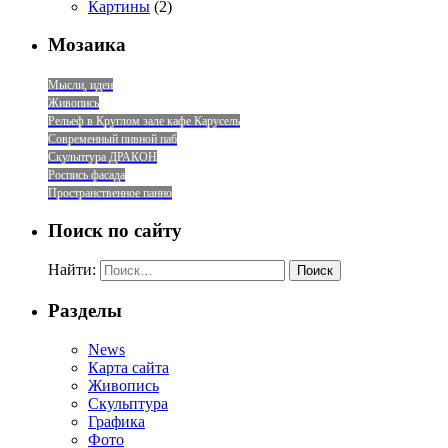
Картины
(2)
Мозаика
Мысли, идеи
Живопись
Рельеф в Круглом зале кафе Карусель
Современный пивной паб
Скульптура ДРАКОН
Роспись фасада
Пространственное панно
Поиск по сайту
Найти:
Разделы
News
Карта сайта
Живопись
Скульптура
Графика
Фото