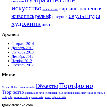
сечение
искусство
настенная
картины
искусство
скульптура
живопись
рельеф
рисунок
художник
цвет
Архивы
Февраль 2014
Декабрь 2013
Октябрь 2013
Декабрь 2012
Ноябрь 2012
Октябрь 2012
Метки
Портфолио
Объекты
Дизайн Паба
Интерьер паба
Творчество
диваны для паба
ирландский паб
картинки паба
настенная роспись в
пабе
оформление паба
проект паба
фотографии в пабе
IgorMarchenko.com