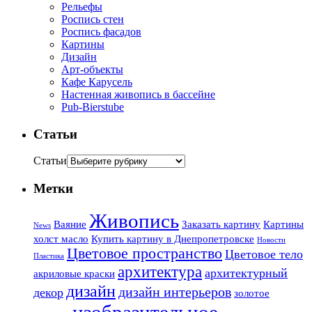
Рельефы
Роспись стен
Роспись фасадов
Картины
Дизайн
Арт-объекты
Кафе Карусель
Настенная живопись в бассейне
Pub-Bierstube
Статьи
Статьи
Метки
Живопись
Ваяние
Заказать картину
Картины
News
холст масло
Купить картину в Днепропетровске
Новости
Цветовое пространство
Цветовое тело
Пластика
архитектура
архитектурный
акриловые краски
дизайн
дизайн интерьеров
декор
золотое
изобразительное