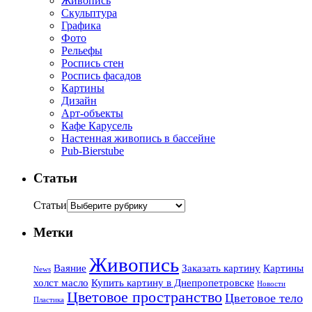
Живопись
Скульптура
Графика
Фото
Рельефы
Роспись стен
Роспись фасадов
Картины
Дизайн
Арт-объекты
Кафе Карусель
Настенная живопись в бассейне
Pub-Bierstube
Статьи
Статьи
Метки
Живопись
Ваяние
Заказать картину
Картины
News
холст масло
Купить картину в Днепропетровске
Новости
Цветовое пространство
Цветовое тело
Пластика