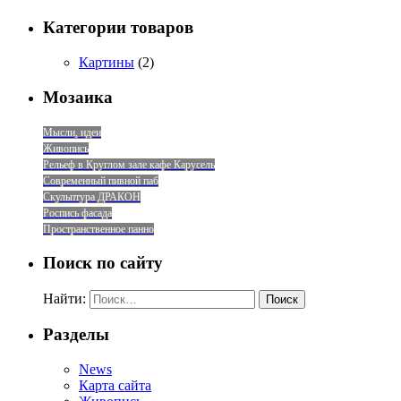
Категории товаров
Картины
(2)
Мозаика
Мысли, идеи
Живопись
Рельеф в Круглом зале кафе Карусель
Современный пивной паб
Скульптура ДРАКОН
Роспись фасада
Пространственное панно
Поиск по сайту
Найти:
Разделы
News
Карта сайта