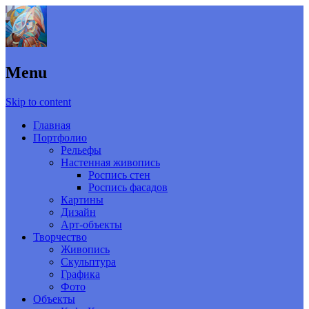
Menu
Skip to content
Главная
Портфолио
Рельефы
Настенная живопись
Роспись стен
Роспись фасадов
Картины
Дизайн
Арт-объекты
Творчество
Живопись
Скульптура
Графика
Фото
Объекты