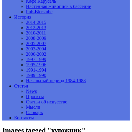
Кафе Карусель
Настенная живопись в бассейне
Pub-Bierstube
История
2014-2015
2012-2013
2010-2011
2008-2009
2005-2007
2003-2004
2000-2002
1997-1999
1995-1996
1991-1994
1989-1990
Начальный период 1984-1988
Статьи
News
Проекты
Статьи об искусстве
Мысли
Словарь
Контакты
Images tagged "художник"