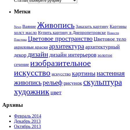
Статьи
Метки
Живопись
Ваяние
Заказать картину
Картины
News
холст масло
Купить картину в Днепропетровске
Новости
Цветовое пространство
Цветовое тело
Пластика
архитектура
архитектурный
акриловые краски
дизайн
дизайн интерьеров
декор
золотое
изобразительное
сечение
искусство
настенная
картины
искусство
скульптура
живопись
рельеф
рисунок
художник
цвет
Архивы
Февраль 2014
Декабрь 2013
Октябрь 2013