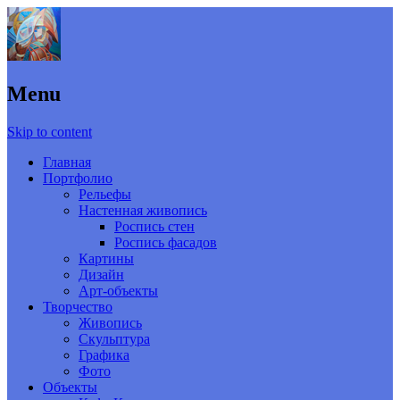
Menu
Skip to content
Главная
Портфолио
Рельефы
Настенная живопись
Роспись стен
Роспись фасадов
Картины
Дизайн
Арт-объекты
Творчество
Живопись
Скульптура
Графика
Фото
Объекты