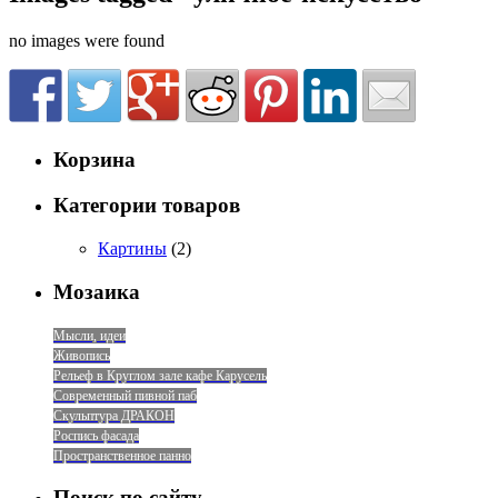
no images were found
Корзина
Категории товаров
Картины
(2)
Мозаика
Мысли, идеи
Живопись
Рельеф в Круглом зале кафе Карусель
Современный пивной паб
Скульптура ДРАКОН
Роспись фасада
Пространственное панно
Поиск по сайту