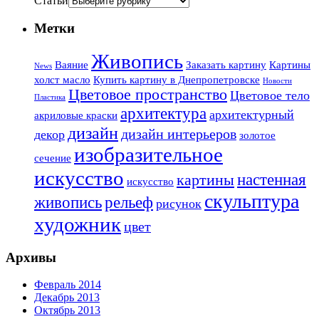
Статьи
Метки
Живопись
Ваяние
Заказать картину
Картины
News
холст масло
Купить картину в Днепропетровске
Новости
Цветовое пространство
Цветовое тело
Пластика
архитектура
архитектурный
акриловые краски
дизайн
дизайн интерьеров
декор
золотое
изобразительное
сечение
искусство
настенная
картины
искусство
скульптура
живопись
рельеф
рисунок
художник
цвет
Архивы
Февраль 2014
Декабрь 2013
Октябрь 2013