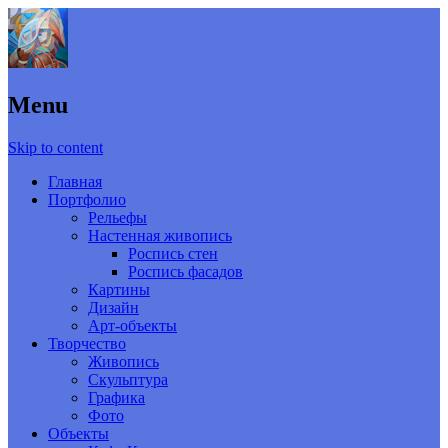
Menu
Skip to content
Главная
Портфолио
Рельефы
Настенная живопись
Роспись стен
Роспись фасадов
Картины
Дизайн
Арт-объекты
Творчество
Живопись
Скульптура
Графика
Фото
Объекты