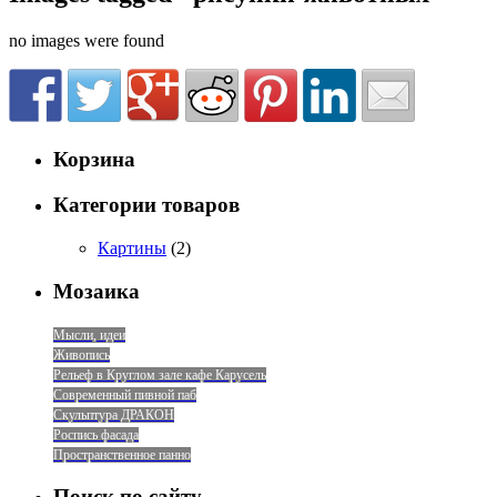
no images were found
Корзина
Категории товаров
Картины
(2)
Мозаика
Мысли, идеи
Живопись
Рельеф в Круглом зале кафе Карусель
Современный пивной паб
Скульптура ДРАКОН
Роспись фасада
Пространственное панно
Поиск по сайту