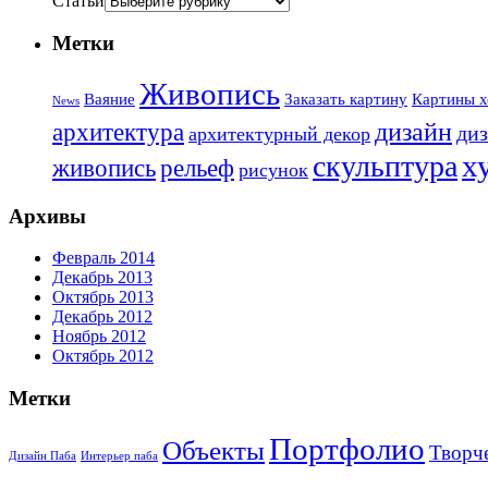
Статьи
Метки
Живопись
Ваяние
Заказать картину
Картины х
News
дизайн
архитектура
диз
архитектурный декор
х
скульптура
живопись
рельеф
рисунок
Архивы
Февраль 2014
Декабрь 2013
Октябрь 2013
Декабрь 2012
Ноябрь 2012
Октябрь 2012
Метки
Портфолио
Объекты
Творч
Дизайн Паба
Интерьер паба