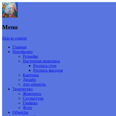
Menu
Skip to content
Главная
Портфолио
Рельефы
Настенная живопись
Роспись стен
Роспись фасадов
Картины
Дизайн
Арт-объекты
Творчество
Живопись
Скульптура
Графика
Фото
Объекты