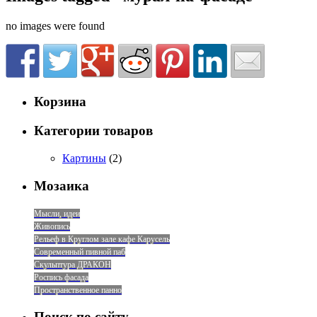
no images were found
Корзина
Категории товаров
Картины
(2)
Мозаика
Мысли, идеи
Живопись
Рельеф в Круглом зале кафе Карусель
Современный пивной паб
Скульптура ДРАКОН
Роспись фасада
Пространственное панно
Поиск по сайту