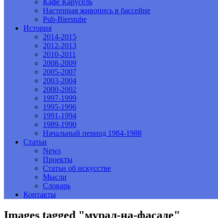
Кафе Карусель
Настенная живопись в бассейне
Pub-Bierstube
История
2014-2015
2012-2013
2010-2011
2008-2009
2005-2007
2003-2004
2000-2002
1997-1999
1995-1996
1991-1994
1989-1990
Начальный период 1984-1988
Статьи
News
Проекты
Статьи об искусстве
Мысли
Словарь
Контакты
Images tagged "мурал-на-фасаде"