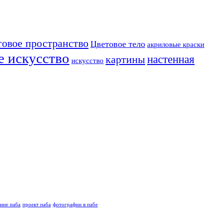
товое пространство
Цветовое тело
акриловые краски
е искусство
настенная
картины
искусство
ние паба
проект паба
фотографии в пабе