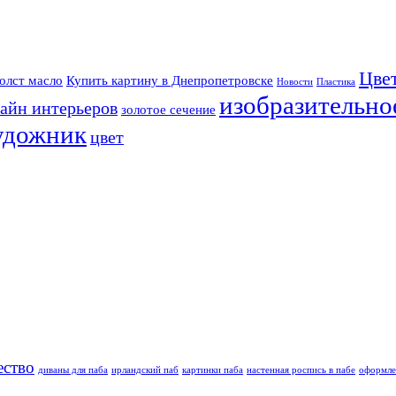
Цве
олст масло
Купить картину в Днепропетровске
Новости
Пластика
изобразительно
айн интерьеров
золотое сечение
удожник
цвет
ество
диваны для паба
ирландский паб
картинки паба
настенная роспись в пабе
оформле