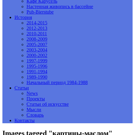
Кафе Карусель
Настенная живопись в бассейне
Pub-Bierstube
История
2014-2015
2012-2013
2010-2011
2008-2009
2005-2007
2003-2004
2000-2002
1997-1999
1995-1996
1991-1994
1989-1990
Начальный период 1984-1988
Статьи
News
Проекты
Статьи об искусстве
Мысли
Словарь
Контакты
Images tagged "картины-маслом"