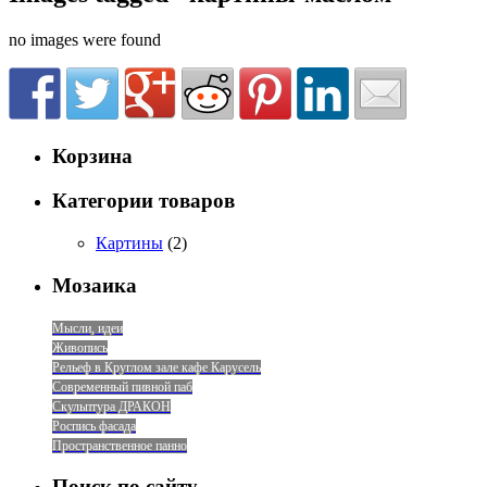
no images were found
Корзина
Категории товаров
Картины
(2)
Мозаика
Мысли, идеи
Живопись
Рельеф в Круглом зале кафе Карусель
Современный пивной паб
Скульптура ДРАКОН
Роспись фасада
Пространственное панно
Поиск по сайту