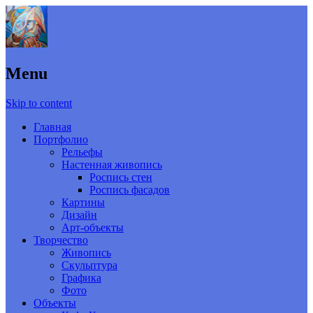
Menu
Skip to content
Главная
Портфолио
Рельефы
Настенная живопись
Роспись стен
Роспись фасадов
Картины
Дизайн
Арт-объекты
Творчество
Живопись
Скульптура
Графика
Фото
Объекты