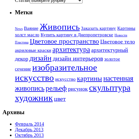
Статьи
Метки
Живопись
Ваяние
Заказать картину
Картины
News
холст масло
Купить картину в Днепропетровске
Новости
Цветовое пространство
Цветовое тело
Пластика
архитектура
архитектурный
акриловые краски
дизайн
дизайн интерьеров
декор
золотое
изобразительное
сечение
искусство
настенная
картины
искусство
скульптура
живопись
рельеф
рисунок
художник
цвет
Архивы
Февраль 2014
Декабрь 2013
Октябрь 2013