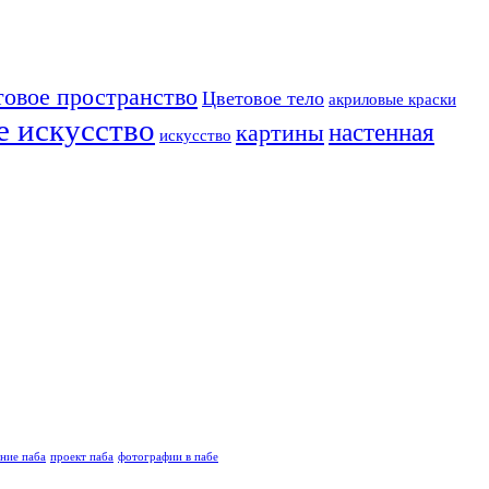
товое пространство
Цветовое тело
акриловые краски
е искусство
настенная
картины
искусство
ние паба
проект паба
фотографии в пабе