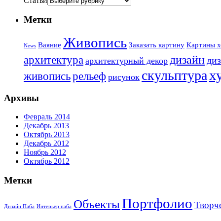
Статьи
Метки
Живопись
Ваяние
Заказать картину
Картины х
News
дизайн
архитектура
диз
архитектурный декор
х
скульптура
живопись
рельеф
рисунок
Архивы
Февраль 2014
Декабрь 2013
Октябрь 2013
Декабрь 2012
Ноябрь 2012
Октябрь 2012
Метки
Портфолио
Объекты
Творч
Дизайн Паба
Интерьер паба