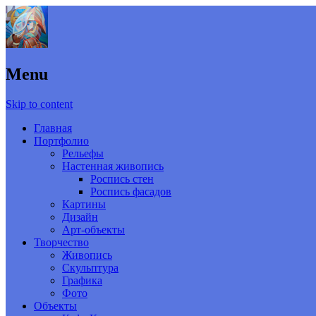
Menu
Skip to content
Главная
Портфолио
Рельефы
Настенная живопись
Роспись стен
Роспись фасадов
Картины
Дизайн
Арт-объекты
Творчество
Живопись
Скульптура
Графика
Фото
Объекты