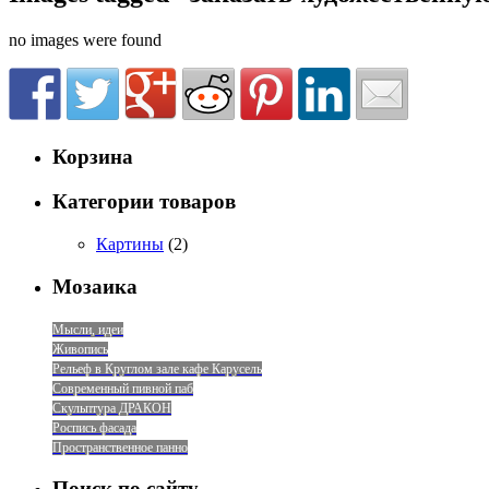
no images were found
Корзина
Категории товаров
Картины
(2)
Мозаика
Мысли, идеи
Живопись
Рельеф в Круглом зале кафе Карусель
Современный пивной паб
Скульптура ДРАКОН
Роспись фасада
Пространственное панно
Поиск по сайту