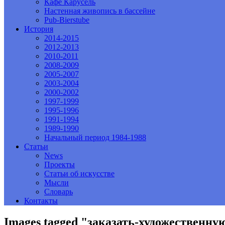
Кафе Карусель
Настенная живопись в бассейне
Pub-Bierstube
История
2014-2015
2012-2013
2010-2011
2008-2009
2005-2007
2003-2004
2000-2002
1997-1999
1995-1996
1991-1994
1989-1990
Начальный период 1984-1988
Статьи
News
Проекты
Статьи об искусстве
Мысли
Словарь
Контакты
Images tagged "заказать-художественну