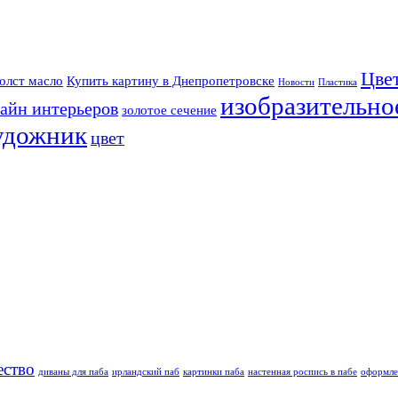
Цве
олст масло
Купить картину в Днепропетровске
Новости
Пластика
изобразительно
айн интерьеров
золотое сечение
удожник
цвет
ество
диваны для паба
ирландский паб
картинки паба
настенная роспись в пабе
оформле