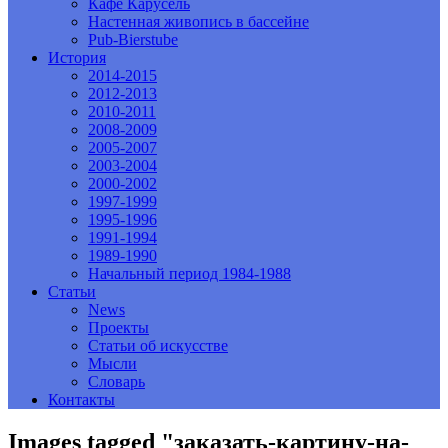
Кафе Карусель
Настенная живопись в бассейне
Pub-Bierstube
История
2014-2015
2012-2013
2010-2011
2008-2009
2005-2007
2003-2004
2000-2002
1997-1999
1995-1996
1991-1994
1989-1990
Начальный период 1984-1988
Статьи
News
Проекты
Статьи об искусстве
Мысли
Словарь
Контакты
Images tagged "заказать-картину-на-