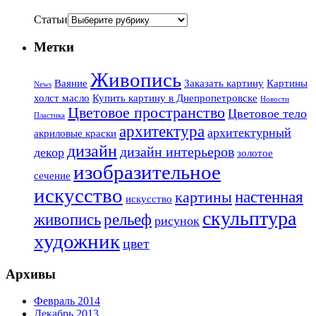
Статьи
Метки
Живопись
Ваяние
Заказать картину
Картины
News
холст масло
Купить картину в Днепропетровске
Новости
Цветовое пространство
Цветовое тело
Пластика
архитектура
архитектурный
акриловые краски
дизайн
дизайн интерьеров
декор
золотое
изобразительное
сечение
искусство
настенная
картины
искусство
скульптура
живопись
рельеф
рисунок
художник
цвет
Архивы
Февраль 2014
Декабрь 2013