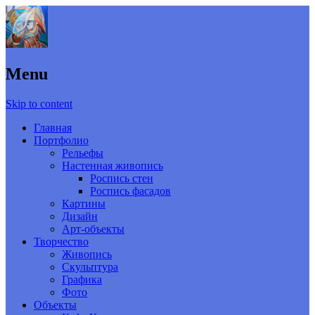
Menu
Skip to content
Главная
Портфолио
Рельефы
Настенная живопись
Роспись стен
Роспись фасадов
Картины
Дизайн
Арт-объекты
Творчество
Живопись
Скульптура
Графика
Фото
Объекты