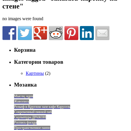
стене"
no images were found
Корзина
Категории товаров
Картины
(2)
Мозаика
Мысли, идеи
Живопись
Рельеф в Круглом зале кафе Карусель
Современный пивной паб
Скульптура ДРАКОН
Роспись фасада
Пространственное панно