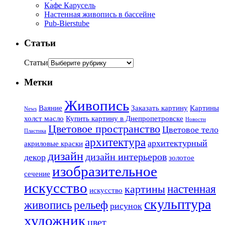
Кафе Карусель
Настенная живопись в бассейне
Pub-Bierstube
Статьи
Статьи
Метки
Живопись
Ваяние
Заказать картину
Картины
News
холст масло
Купить картину в Днепропетровске
Новости
Цветовое пространство
Цветовое тело
Пластика
архитектура
архитектурный
акриловые краски
дизайн
дизайн интерьеров
декор
золотое
изобразительное
сечение
искусство
настенная
картины
искусство
скульптура
живопись
рельеф
рисунок
художник
цвет