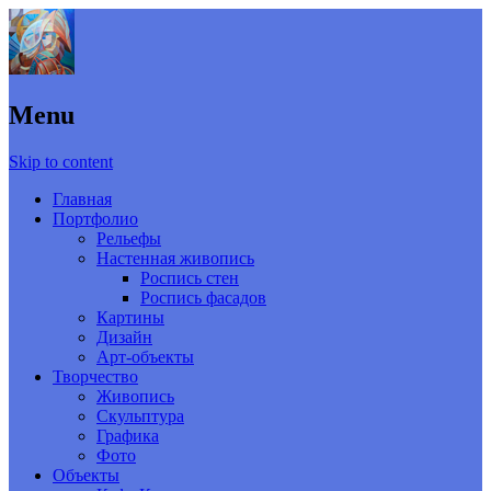
Menu
Skip to content
Главная
Портфолио
Рельефы
Настенная живопись
Роспись стен
Роспись фасадов
Картины
Дизайн
Арт-объекты
Творчество
Живопись
Скульптура
Графика
Фото
Объекты