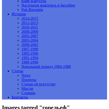
Кафе Карусель
Настенная живопись в бассейне
Pub-Bierstube
История
2014-2015
2012-2013
2010-2011
2008-2009
2005-2007
2003-2004
2000-2002
1997-1999
1995-1996
1991-1994
1989-1990
Начальный период 1984-1988
Статьи
News
Проекты
Статьи об искусстве
Мысли
Словарь
Контакты
Images tagged "горельеф"