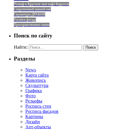
Рельеф в Круглом зале кафе Карусель
Современный пивной паб
Скульптура ДРАКОН
Роспись фасада
Пространственное панно
Поиск по сайту
Найти:
Разделы
News
Карта сайта
Живопись
Скульптура
Графика
Фото
Рельефы
Роспись стен
Роспись фасадов
Картины
Дизайн
Арт-объекты