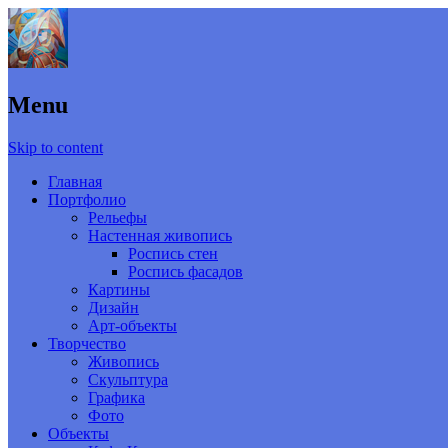
Menu
Skip to content
Главная
Портфолио
Рельефы
Настенная живопись
Роспись стен
Роспись фасадов
Картины
Дизайн
Арт-объекты
Творчество
Живопись
Скульптура
Графика
Фото
Объекты