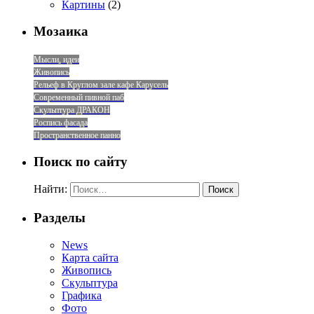
Картины
(2)
Мозаика
Мысли, идеи
Живопись
Рельеф в Круглом зале кафе Карусель
Современный пивной паб
Скульптура ДРАКОН
Роспись фасада
Пространственное панно
Поиск по сайту
Найти:
Разделы
News
Карта сайта
Живопись
Скульптура
Графика
Фото