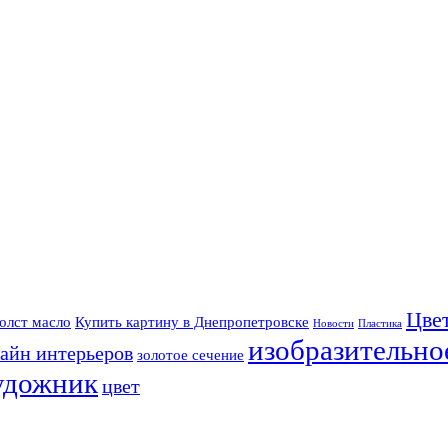
Цве
олст масло
Купить картину в Днепропетровске
Новости
Пластика
изобразительно
айн интерьеров
золотое сечение
удожник
цвет