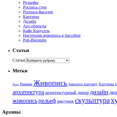
Рельефы
Роспись стен
Роспись фасадов
Картины
Дизайн
Арт-объекты
Кафе Карусель
Настенная живопись в бассейне
Pub-Bierstube
Статьи
Статьи
Метки
Живопись
Ваяние
Заказать картину
Картины х
News
дизайн
архитектура
диз
архитектурный декор
х
скульптура
живопись
рельеф
рисунок
Архивы