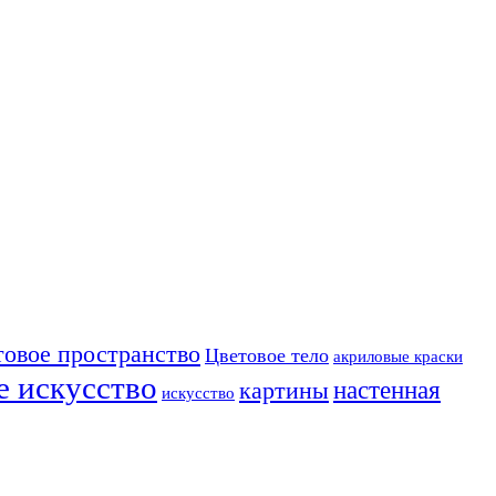
товое пространство
Цветовое тело
акриловые краски
е искусство
настенная
картины
искусство