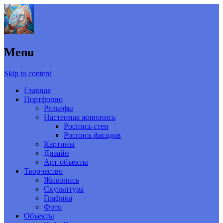
Menu
Skip to content
Главная
Портфолио
Рельефы
Настенная живопись
Роспись стен
Роспись фасадов
Картины
Дизайн
Арт-объекты
Творчество
Живопись
Скульптура
Графика
Фото
Объекты