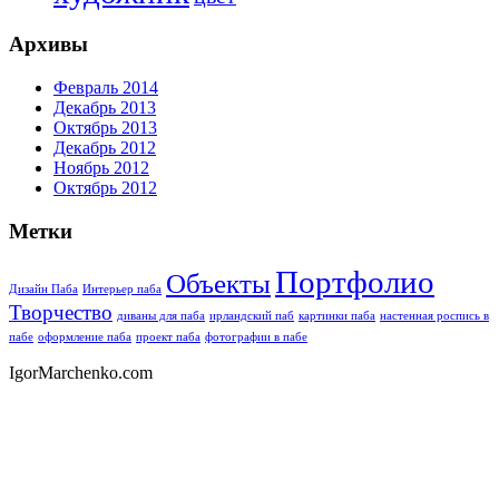
Архивы
Февраль 2014
Декабрь 2013
Октябрь 2013
Декабрь 2012
Ноябрь 2012
Октябрь 2012
Метки
Портфолио
Объекты
Дизайн Паба
Интерьер паба
Творчество
диваны для паба
ирландский паб
картинки паба
настенная роспись в
пабе
оформление паба
проект паба
фотографии в пабе
IgorMarchenko.com