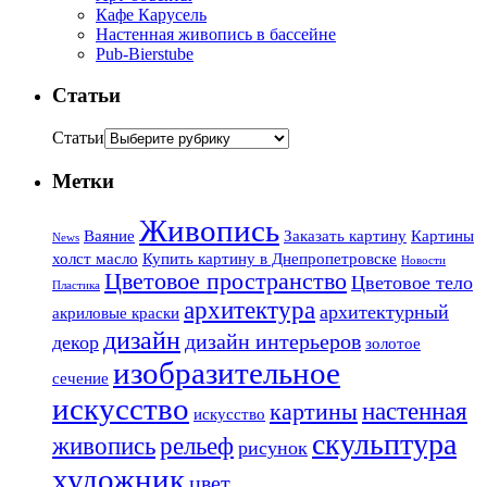
Кафе Карусель
Настенная живопись в бассейне
Pub-Bierstube
Статьи
Статьи
Метки
Живопись
Ваяние
Заказать картину
Картины
News
холст масло
Купить картину в Днепропетровске
Новости
Цветовое пространство
Цветовое тело
Пластика
архитектура
архитектурный
акриловые краски
дизайн
дизайн интерьеров
декор
золотое
изобразительное
сечение
искусство
настенная
картины
искусство
скульптура
живопись
рельеф
рисунок
художник
цвет