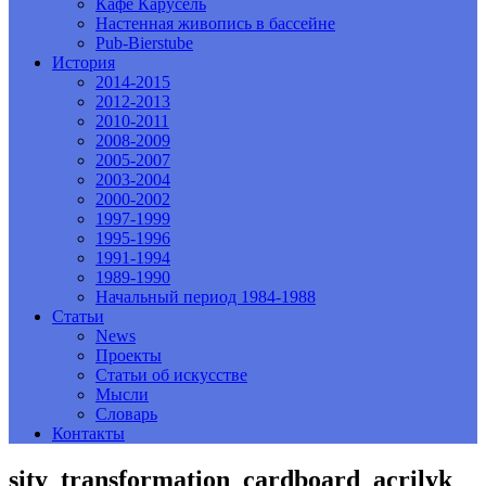
Кафе Карусель
Настенная живопись в бассейне
Pub-Bierstube
История
2014-2015
2012-2013
2010-2011
2008-2009
2005-2007
2003-2004
2000-2002
1997-1999
1995-1996
1991-1994
1989-1990
Начальный период 1984-1988
Статьи
News
Проекты
Статьи об искусстве
Мысли
Словарь
Контакты
sity_transformation_cardboard_acrilyk