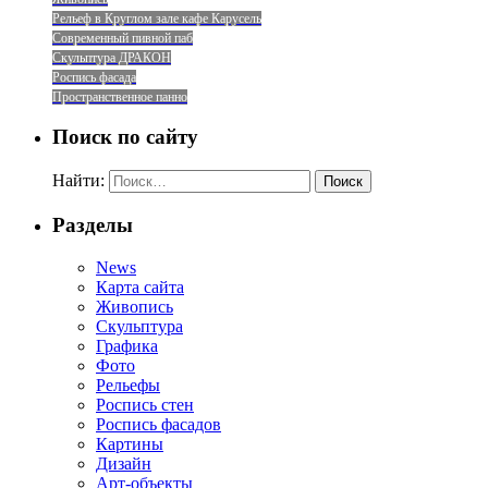
Рельеф в Круглом зале кафе Карусель
Современный пивной паб
Скульптура ДРАКОН
Роспись фасада
Пространственное панно
Поиск по сайту
Найти:
Разделы
News
Карта сайта
Живопись
Скульптура
Графика
Фото
Рельефы
Роспись стен
Роспись фасадов
Картины
Дизайн
Арт-объекты