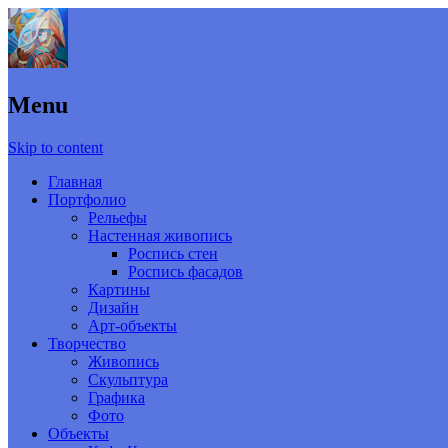
Menu
Skip to content
Главная
Портфолио
Рельефы
Настенная живопись
Роспись стен
Роспись фасадов
Картины
Дизайн
Арт-объекты
Творчество
Живопись
Скульптура
Графика
Фото
Объекты