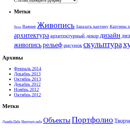
Статьи
Метки
Живопись
Ваяние
Заказать картину
Картины х
News
дизайн
архитектура
диз
архитектурный декор
х
скульптура
живопись
рельеф
рисунок
Архивы
Февраль 2014
Декабрь 2013
Октябрь 2013
Декабрь 2012
Ноябрь 2012
Октябрь 2012
Метки
Портфолио
Объекты
Творч
Дизайн Паба
Интерьер паба