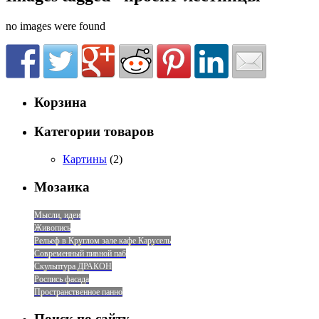
no images were found
Корзина
Категории товаров
Картины
(2)
Мозаика
Мысли, идеи
Живопись
Рельеф в Круглом зале кафе Карусель
Современный пивной паб
Скульптура ДРАКОН
Роспись фасада
Пространственное панно
Поиск по сайту