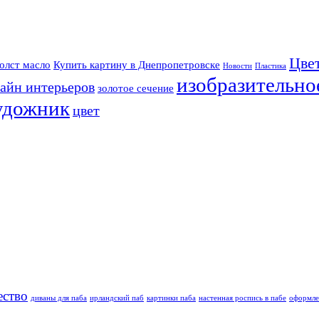
Цве
олст масло
Купить картину в Днепропетровске
Новости
Пластика
изобразительно
айн интерьеров
золотое сечение
удожник
цвет
ество
диваны для паба
ирландский паб
картинки паба
настенная роспись в пабе
оформле