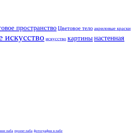
товое пространство
Цветовое тело
акриловые краски
е искусство
настенная
картины
искусство
ние паба
проект паба
фотографии в пабе