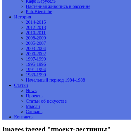
Кафе Карусель
Настенная живопись в бассейне
Pub-Bierstube
История
2014-2015
2012-2013
2010-2011
2008-2009
2005-2007
2003-2004
2000-2002
1997-1999
1995-1996
1991-1994
1989-1990
Начальный период 1984-1988
Статьи
News
Проекты
Статьи об искусстве
Мысли
Словарь
Контакты
Images tagged "проект-лестницы"