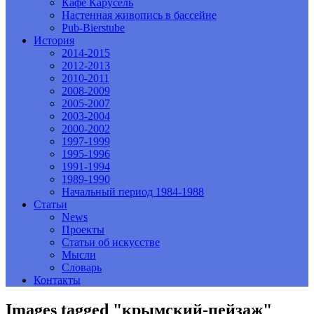
Кафе Карусель
Настенная живопись в бассейне
Pub-Bierstube
История
2014-2015
2012-2013
2010-2011
2008-2009
2005-2007
2003-2004
2000-2002
1997-1999
1995-1996
1991-1994
1989-1990
Начальный период 1984-1988
Статьи
News
Проекты
Статьи об искусстве
Мысли
Словарь
Контакты
Images tagged "крымский-пейзаж"