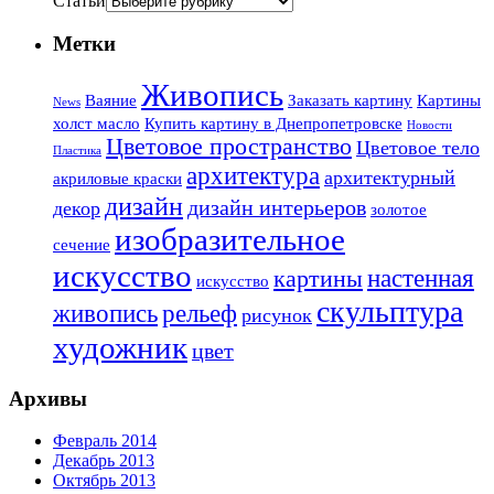
Статьи
Метки
Живопись
Ваяние
Заказать картину
Картины
News
холст масло
Купить картину в Днепропетровске
Новости
Цветовое пространство
Цветовое тело
Пластика
архитектура
архитектурный
акриловые краски
дизайн
дизайн интерьеров
декор
золотое
изобразительное
сечение
искусство
настенная
картины
искусство
скульптура
живопись
рельеф
рисунок
художник
цвет
Архивы
Февраль 2014
Декабрь 2013
Октябрь 2013