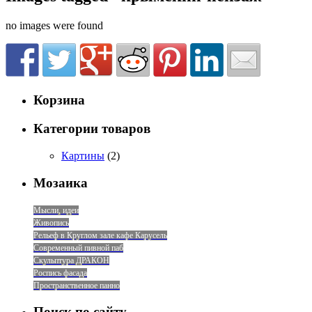
no images were found
Корзина
Категории товаров
Картины
(2)
Мозаика
Мысли, идеи
Живопись
Рельеф в Круглом зале кафе Карусель
Современный пивной паб
Скульптура ДРАКОН
Роспись фасада
Пространственное панно
Поиск по сайту