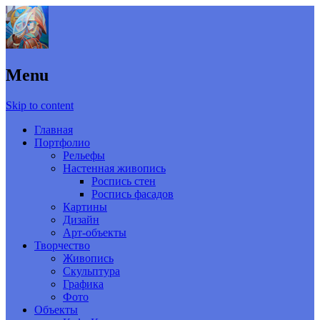
Menu
Skip to content
Главная
Портфолио
Рельефы
Настенная живопись
Роспись стен
Роспись фасадов
Картины
Дизайн
Арт-объекты
Творчество
Живопись
Скульптура
Графика
Фото
Объекты