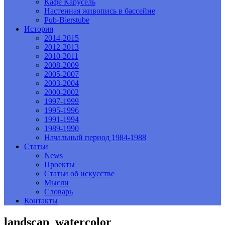
Кафе Карусель
Настенная живопись в бассейне
Pub-Bierstube
История
2014-2015
2012-2013
2010-2011
2008-2009
2005-2007
2003-2004
2000-2002
1997-1999
1995-1996
1991-1994
1989-1990
Начальный период 1984-1988
Статьи
News
Проекты
Статьи об искусстве
Мысли
Словарь
Контакты
landscap_watercolor