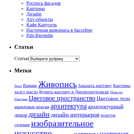
Роспись фасадов
Картины
Дизайн
Арт-объекты
Кафе Карусель
Настенная живопись в бассейне
Pub-Bierstube
Статьи
Статьи
Метки
Живопись
Ваяние
Заказать картину
Картины
News
холст масло
Купить картину в Днепропетровске
Новости
Цветовое пространство
Цветовое тело
Пластика
архитектура
архитектурный
акриловые краски
дизайн
дизайн интерьеров
декор
золотое
изобразительное
сечение
искусство
настенная