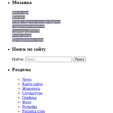
Мозаика
Мысли, идеи
Живопись
Рельеф в Круглом зале кафе Карусель
Современный пивной паб
Скульптура ДРАКОН
Роспись фасада
Пространственное панно
Поиск по сайту
Найти:
Разделы
News
Карта сайта
Живопись
Скульптура
Графика
Фото
Рельефы
Роспись стен