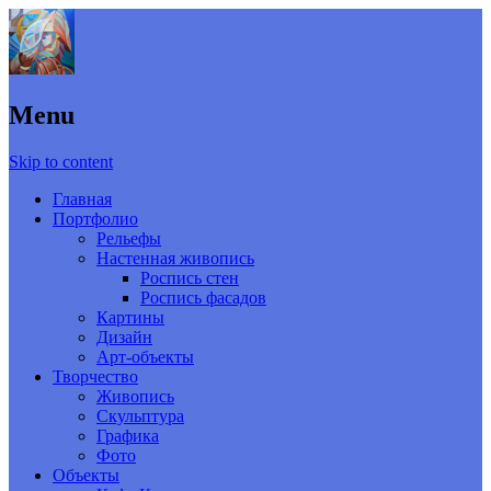
Menu
Skip to content
Главная
Портфолио
Рельефы
Настенная живопись
Роспись стен
Роспись фасадов
Картины
Дизайн
Арт-объекты
Творчество
Живопись
Скульптура
Графика
Фото
Объекты