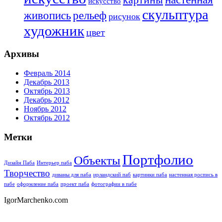
картины
искусство
скульптура
живопись
рельеф
рисунок
художник
цвет
Архивы
Февраль 2014
Декабрь 2013
Октябрь 2013
Декабрь 2012
Ноябрь 2012
Октябрь 2012
Метки
Портфолио
Объекты
Дизайн Паба
Интерьер паба
Творчество
диваны для паба
ирландский паб
картинки паба
настенная роспись в
пабе
оформление паба
проект паба
фотографии в пабе
IgorMarchenko.com